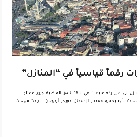
 رقماً قياسياً في “المنازل”
في تشرين الثاني (نوفمبر) 2021 ، وصلت مبيعات المنازل إلى أعلى رقم مبيعات في الـ 16 شهرًا الماضية. ويرى ممثلو
ات الأجنبية موجهة نحو الإسكان. دويغو أردوغان - زادت مبيعات