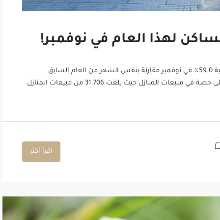
اكن لهذا العام في نوفمبر!
ارتفعت مبيعات المساكن في جميع أنحاء تركيا بنسبة 59.0٪ في نوفمبر مقارنة بنفس الشهر من العام السابق
وأصبحت 178 ألفًا 814. استحوذت اسطنبول على أعلى حصة في مبيعات المنازل حيث بلغت 31.706 من مبيعات المنازل
اقرأ أكثر