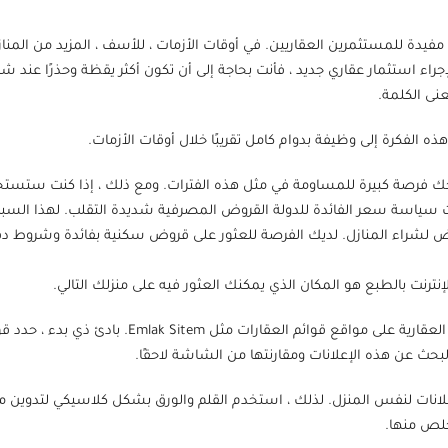
ت مفيدة للمستثمرين العقاريين. في أوقات الأزمات ، للأسف ، المزيد من المنا
اء استثمار عقاري جديد ، فأنت بحاجة إلى أن تكون أكثر يقظة وحذرًا عند شر
نى الكلمة.
هذه الفكرة إلى وظيفة بدوام كامل تقريبًا خلال أوقات الأزمات.
ك فرصة كبيرة للمساومة في مثل هذه الفترات. ومع ذلك ، إذا كنت ستستخدم
لت سياسة سعر الفائدة للدولة القروض المصرفية شديدة التقلب. لهذا السب
ض لشراء المنازل. لديك الفرصة للعثور على قروض سكنية بفائدة وشروط دفع
إنترنت بالطبع هو المكان الذي يمكنك العثور فيه على منزلك التالي.
يمكنك بدء عملية الشراء من خلال متابعة الإعلانات الع
لبحث عن هذه الإعلانات ومقارنتها من الشاشة لاحقًا.
نات لنفس المنزل. لذلك ، استخدم القلم والورق بشكل كلاسيكي لتدوين ميزات
خلص منها.