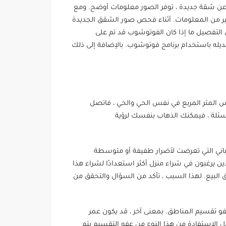
ن عن شقة جديدة ، توفر الصور معلومات أوضح. ومع
ر من المعلومات. أثناء فحص صور الشقق الجديدة
من التفصيل ما إذا كان الفوتوشوب قد تم على
ديله باستخدام برنامج فوتوشوب. بالإضافة إلى ذلك
نفس المتر المربع في نفس الحي والحي ، فاتصل
الأسئلة ، فيمكنك الذهاب بنفسك لرؤية
باني التي تعرضت لأضرار طفيفة أو متوسطة
 يرغبون في شراء منزل أكثر استعدادًا لشراء هذا
البيع. لهذا السبب ، تأكد من السؤال والتحقق من
فو تقسيم المناطق. ربما تم بناء مبنى من طابقين من 7 طوابق ودخل في عفو تقسيم المناطق. بمعنى آخر ، قد يكون عمر
ان عنها من خلال الاستفادة من هذا النوع من عفو ​​التقسيم يتم