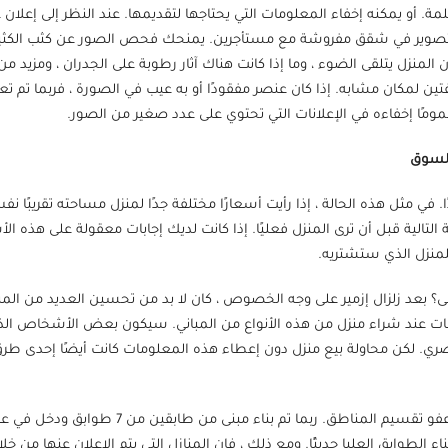
 أو يمكنه إخفاء المعلومات التي يحتاجها لتقديمها. عند النظر إلى إعلا
م التصوير في شقق مفروشة مع مستأجرين. يمنحك فحص الصور عن كثب الكثي
 المنزل يتلقى الضوء ، وما إذا كانت هناك آثار رطوبة على الجدران ، ومزيد 
 لمكان مشابه. إذا كان عنصر مفقودًا أو به عيب في الصورة ، فربما تم تع
مومًا إخفاءه في الإعلانات التي تحتوي على عدد صغير من الصور.
. في مثل هذه الحالة ، إذا رأيت أسعارًا مختلفة جدًا لمنزل مساحته تقريبًا 
 التالية قبل أن ترى المنزل فعليًا. إذا كانت لديك إجابات معقولة على هذه 
لمنزل الذي ستشتريه.
 بعد زلزال إزمير على وجه الخصوص ، كان لا بد من تحسين العديد من الم
مات عند شراء منزل من هذه الأنواع من المباني. سيكون بعض الأشخاص الذين
ي. لكن محاولة بيع منزل دون إعطاء هذه المعلومات كانت أيضًا إحدى طرق 
ب) هل عمر البناء صحيح؟ هذا تناقض كبير يأتي مع ع
 من المبنى 20 عامًا ، وربما تم بناء الطوابق العليا حديثًا. ومع ذلك ، فإن المنازل التي يتم الإعل