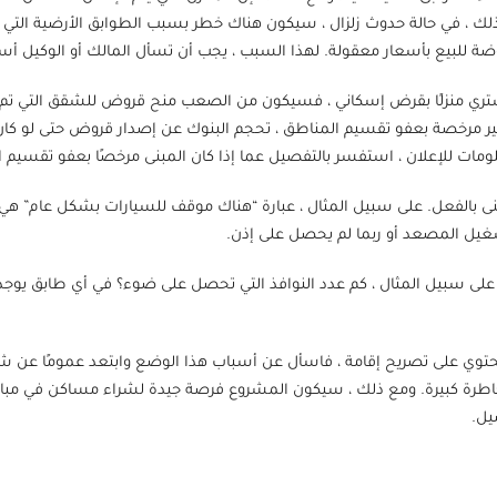
ذلك ، في حالة حدوث زلزال ، سيكون هناك خطر بسبب الطوابق الأرضية التي لا 
وضة للبيع بأسعار معقولة. لهذا السبب ، يجب أن تسأل المالك أو الوكيل أس
تري منزلًا بقرض إسكاني ، فسيكون من الصعب منح قروض للشقق التي تم ت
 غير مرخصة بعفو تقسيم المناطق ، تحجم البنوك عن إصدار قروض حتى لو ك
ومات للإعلان ، استفسر بالتفصيل عما إذا كان المبنى مرخصًا بعفو تقسيم 
ى بالفعل. على سبيل المثال ، عبارة “هناك موقف للسيارات بشكل عام” هي م
تشغيل المصعد أو ربما لم يحصل على إذن.
. على سبيل المثال ، كم عدد النوافذ التي تحصل على ضوء؟ في أي طابق يو
لا يحتوي على تصريح إقامة ، فاسأل عن أسباب هذا الوضع وابتعد عمومًا عن 
خاطرة كبيرة. ومع ذلك ، سيكون المشروع فرصة جيدة لشراء مساكن في مبان
صيل.