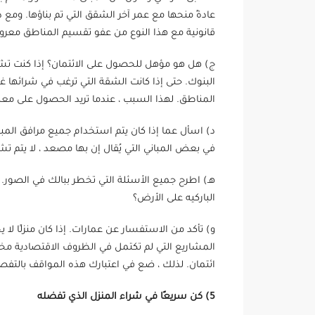
عادةً منحها مع عمر آخر الشقق التي تم بناؤها. ومع 
قانونية مع هذا النوع من عفو ​​تقسيم المناطق معر
ج) هل هو مؤهل للحصول على الائتمان؟ إذا كنت تش
البنوك. حتى إذا كانت الشقة التي ترغب في شرائها
المناطق. لهذا السبب ، عندما تريد الحصول على معل
د) اسأل عما إذا كان يتم استخدام جميع مرافق المبن
في بعض المباني التي يُقال إن بها مصعد ، لا يتم 
هـ) اطرح جميع الأسئلة التي تخطر ببالك في الصور
الباركيه على الأرض؟
و) تأكد من الاستفسار عن عمارات. إذا كان منزلًا 
المشاريع التي لم تكتمل في الظروف الاقتصادية م
ائتمان. لذلك ، ضع في اعتبارك هذه المواقف بالتف
5) كن سريعًا في شراء المنزل الذي تفضله