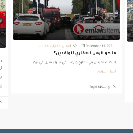
December 15, 2021
أعمال
,
عقارات
,
مقالات
ما هو الرهن العقاري للوافدين؟
س
إذا كنت تعيش في الخارج وترغب في شراء منزل في تركيا ،...
نو
أكمل القراءة
ار
أك
بواسطة Royal