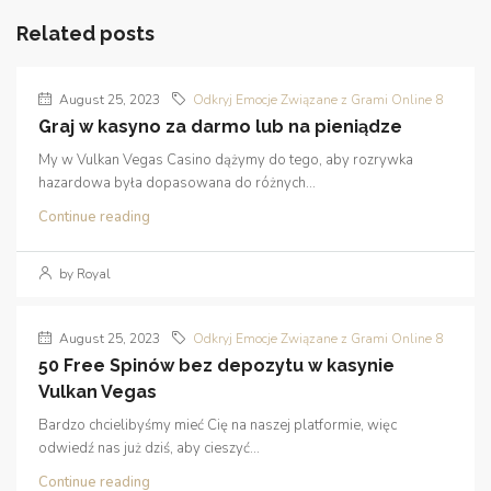
Related posts
August 25, 2023
Odkryj Emocje Związane z Grami Online 8
Graj w kasyno za darmo lub na pieniądze
My w Vulkan Vegas Casino dążymy do tego, aby rozrywka
hazardowa była dopasowana do różnych...
Continue reading
by Royal
August 25, 2023
Odkryj Emocje Związane z Grami Online 8
50 Free Spinów bez depozytu w kasynie
Vulkan Vegas
Bardzo chcielibyśmy mieć Cię na naszej platformie, więc
odwiedź nas już dziś, aby cieszyć...
Continue reading