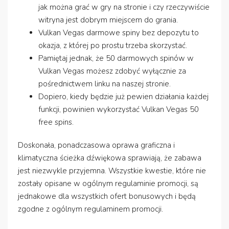
jak można grać w gry na stronie i czy rzeczywiście
witryna jest dobrym miejscem do grania.
Vulkan Vegas darmowe spiny bez depozytu to
okazja, z której po prostu trzeba skorzystać.
Pamiętaj jednak, że 50 darmowych spinów w
Vulkan Vegas możesz zdobyć wyłącznie za
pośrednictwem linku na naszej stronie.
Dopiero, kiedy będzie już pewien działania każdej
funkcji, powinien wykorzystać Vulkan Vegas 50
free spins.
Doskonała, ponadczasowa oprawa graficzna i
klimatyczna ścieżka dźwiękowa sprawiają, że zabawa
jest niezwykle przyjemna. Wszystkie kwestie, które nie
zostały opisane w ogólnym regulaminie promocji, są
jednakowe dla wszystkich ofert bonusowych i będą
zgodne z ogólnym regulaminem promocji.