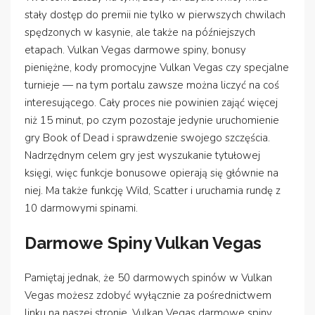
stały dostęp do premii nie tylko w pierwszych chwilach
spędzonych w kasynie, ale także na późniejszych
etapach. Vulkan Vegas darmowe spiny, bonusy
pieniężne, kody promocyjne Vulkan Vegas czy specjalne
turnieje — na tym portalu zawsze można liczyć na coś
interesującego. Cały proces nie powinien zająć więcej
niż 15 minut, po czym pozostaje jedynie uruchomienie
gry Book of Dead i sprawdzenie swojego szczęścia.
Nadrzędnym celem gry jest wyszukanie tytułowej
księgi, więc funkcje bonusowe opierają się głównie na
niej. Ma także funkcję Wild, Scatter i uruchamia rundę z
10 darmowymi spinami.
Darmowe Spiny Vulkan Vegas
Pamiętaj jednak, że 50 darmowych spinów w Vulkan
Vegas możesz zdobyć wyłącznie za pośrednictwem
linku na naszej stronie. Vulkan Vegas darmowe spiny