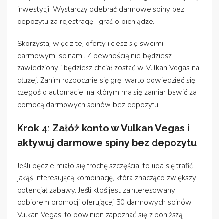
inwestycji. Wystarczy odebrać darmowe spiny bez
depozytu za rejestrację i grać o pieniądze.
Skorzystaj więc z tej oferty i ciesz się swoimi
darmowymi spinami. Z pewnością nie będziesz
zawiedziony i będziesz chciał zostać w Vulkan Vegas na
dłużej. Zanim rozpocznie się grę, warto dowiedzieć się
czegoś o automacie, na którym ma się zamiar bawić za
pomocą darmowych spinów bez depozytu.
Krok 4: Załóż konto w Vulkan Vegas i
aktywuj darmowe spiny bez depozytu
Jeśli będzie miało się trochę szczęścia, to uda się trafić
jakąś interesującą kombinację, która znacząco zwiększy
potencjał zabawy. Jeśli ktoś jest zainteresowany
odbiorem promocji oferującej 50 darmowych spinów
Vulkan Vegas, to powinien zapoznać się z poniższą