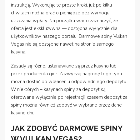
instrukcją. Wykonując te proste kroki, już po kilku
chwilach można grać o pieniądze bez wymogu
uiszczania wpłaty. Na początku warto zaznaczyć, że
oferta jest ekskluzywna — dostępna wyłącznie dla
użytkowników naszego portalu. Darmowe spiny Vulkan
Vegas nie są dostępne nawet na stronie samego
kasyna.
Zasady są różne, ustanawiane są przez kasyno lub
przez producenta gier. Zazwyczaj nagrodę tego typu
można dostać po wpłaceniu odpowiedniego depozytu.
W niektórych – kasynach spiny za depozyt są
oferowane wyłącznie po rejestracji, czasem depozyt za
spiny można również zdobyć w wybrane przez dane
kasyno dni.
JAK ZDOBYĆ DARMOWE SPINY
W VULKAN VEGAS?