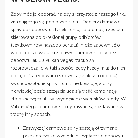
Żeby móc je odebrać, należy skorzystać z naszego linku
znajdującego się pod przyciskiem „Odbierz darmowe
spiny bez depozytu”. Dzięki temu, że promocja została
skierowana do określonej grupy odbiorców
(użytkowników naszego portalu), może zapewniać o
wiele lepsze warunki zabawy. Darmowe spiny bez
depozytu jak 50 Vulkan Vegas rzadko są
rozprowadzane w taki sposób, żeby każdy miał do nich
dostęp. Dlatego warto skorzystać z okazji i odebrać
swoje bezpłatne spiny. To nic nie kosztuje, a przy
niewielkiej dozie szczęścia uda się trafić kombinację,
która znacząco ułatwi wypełnienie warunków oferty. W
Vulkan Vegas darmowe spiny kasyno są rozdawane w
trochę inny sposób.
Zazwyczaj darmowe spiny zostają otrzymane
przez gracza ze względu na wpłacenie depozytu.