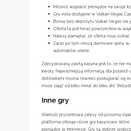
Możesz wypłacić pieniądze na swoje ko
Gry insta dostępne w Vulkan Vegas Cas
Bonus bez depozytu Vulkan Vegas nie j
Oferta ta jest teraz powszechna w więk
Należy pamiętać, że oferta musi zostać 
Zaraz po tym cieszą darmowe spiny w of
automatów online.
Zdecydowaną zaletą kasyna jest to, że nie m
kwoty. Najważniejszą informacją dla polskich 
złotówkami można również posługiwać się eur
może zająć od kilku minut do kilku dni. Wszyst
Inne gry
Wartość procentowa zależy od poziomu lojal
platforma oferuje różne gry kasynowe, które 
pieniądze w Internecie. Gry są dobrze widoczn