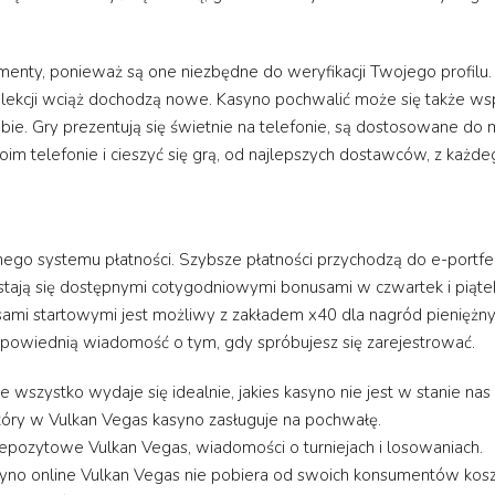
enty, ponieważ są one niezbędne do weryfikacji Twojego profilu. B
olekcji wciąż dochodzą nowe. Kasyno pochwalić może się także wsp
bie. Gry prezentują się świetnie na telefonie, są dostosowane do
im telefonie i cieszyć się grą, od najlepszych dostawców, z każ
ego systemu płatności. Szybsze płatności przychodzą do e-portfe
 stają się dostępnymi cotygodniowymi bonusami w czwartek i piąte
mi startowymi jest możliwy z zakładem x40 dla nagród pieniężny
dpowiednią wiadomość o tym, gdy spróbujesz się zarejestrować.
szystko wydaje się idealnie, jakies kasyno nie jest w stanie nas 
 który w Vulkan Vegas kasyno zasługuje na pochwałę.
depozytowe Vulkan Vegas, wiadomości o turniejach i losowaniach.
kasyno online Vulkan Vegas nie pobiera od swoich konsumentów koszt