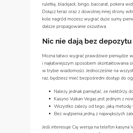
ruletkę, blackjack, bingo, baccarat, pokera w
Dołącz teraz oraz z dowolnej innej strony witr
kole nagród możesz wygrać duże sumy pienięd
dalsze propagowanie oszustwa.
Nic nie dają bez depozytu
Można łatwo wygrać prawdziwe pieniądze w t
i najłatwiejszym sposobem skontaktowania si
w trybie wiadomości. Jednocześnie na wszyst
raz, będziesz mieć bezpośredni dostęp do og
Należy jednak pamiętać, że niektórzy d
Kasyno Vulkan Vegas jest jednym z nowo
Wszystko zależy od tego, jaką metodę wy
Bez wątpienia jedną z największych zalet
Jeśli interesuje Cię wersja na telefon kasyna