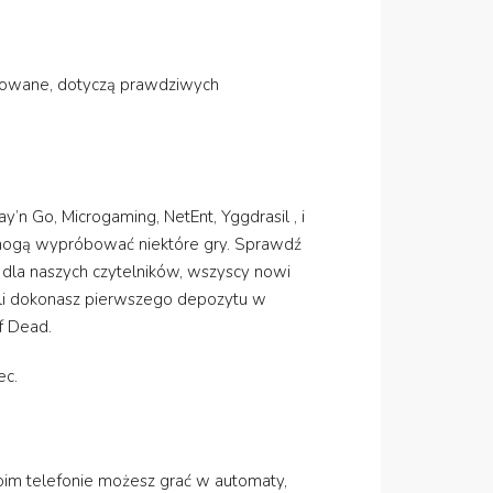
ikowane, dotyczą prawdziwych
’n Go, Microgaming, NetEnt, Yggdrasil , i
 mogą wypróbować niektóre gry. Sprawdź
 dla naszych czytelników, wszyscy nowi
śli dokonasz pierwszego depozytu w
f Dead.
ec.
oim telefonie możesz grać w automaty,