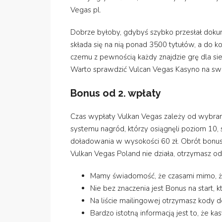
Vegas pl.
Dobrze byłoby, gdybyś szybko przesłał dokum
składa się na nią ponad 3500 tytułów, a do k
czemu z pewnością każdy znajdzie grę dla sie
Warto sprawdzić Vulcan Vegas Kasyno na swo
Bonus od 2. wpłaty
Czas wypłaty Vulkan Vegas zależy od wybran
systemu nagród, którzy osiągnęli poziom 10,
doładowania w wysokości 60 zł. Obrót bonusa
Vulkan Vegas Poland nie działa, otrzymasz o
Mamy świadomość, że czasami mimo, że w
Nie bez znaczenia jest Bonus na start,
Na liście mailingowej otrzymasz kody 
Bardzo istotną informacją jest to, że 