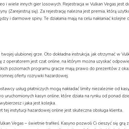
ideo i wiele innych gier losowych. Rejestracja w Vulkan Vegas jest
yny (Zarejestruj się). Za rejestrację należna jest premia, którą uż
zy i darmowe spiny. Te działania mają na celu nakłaniać kolejne 
wojej ulubionej grze. Oto dokładna instrukcja, jak otrzymać w V
ę z operatorem jest czat online, na którym można uzyskać odpowi
kich poziomach programu gracze mają prawo do prezentów z okazji
romnej oferty rozrywki hazardowej.
ostawcy usług płatniczych mogą nakładać limity niezależnie od kas
 uruchomionych kasyn online, które działa na rynku od ponad dzies
bierzesz i jaka jest kolejka.
 tej instytucji hazardowej online jest skuteczna obsługa klienta.
 Vulkan Vegas – świetnie trafiłeś. Kasyno pozwoli Ci cieszyć się gr