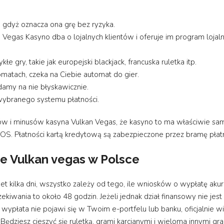
i, gdyż oznacza ona grę bez ryzyka.
Vegas Kasyno dba o lojalnych klientów i oferuje im program lojal
e gry, takie jak europejski blackjack, francuska ruletka itp.
tomatach, czeka na Ciebie automat do gier.
amy na nie błyskawicznie.
wybranego systemu płatności.
sów i minusów kasyna Vulkan Vegas, że kasyno to ma właściwie sa
a iOS. Płatności kartą kredytową są zabezpieczone przez bramę płat
ne Vulkan vegas w Polsce
t kilka dni, wszystko zależy od tego, ile wniosków o wypłatę akur
ekiwania to około 48 godzin. Jeżeli jednak dział finansowy nie jes
wypłata nie pojawi się w Twoim e-portfelu lub banku, oficjalnie wi
Będziesz cieszyć się ruletką, grami karcianymi i wieloma innymi 