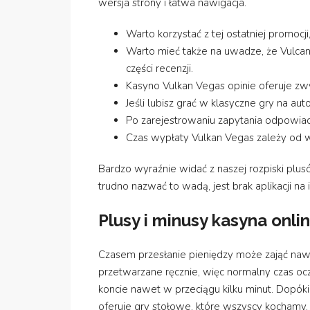
wersja strony i łatwa nawigacja.
Warto korzystać z tej ostatniej promocj
Warto mieć także na uwadze, że Vulcan 
części recenzji.
Kasyno Vulkan Vegas opinie oferuje zwykł
Jeśli lubisz grać w klasyczne gry na au
Po zarejestrowaniu zapytania odpowiad
Czas wypłaty Vulkan Vegas zależy od 
Bardzo wyraźnie widać z naszej rozpiski plu
trudno nazwać to wadą, jest brak aplikacji n
Plusy i minusy kasyna onli
Czasem przesłanie pieniędzy może zająć nawe
przetwarzane ręcznie, więc normalny czas ocz
koncie nawet w przeciągu kilku minut. Dopóki 
oferuje gry stołowe, które wszyscy kochamy. 