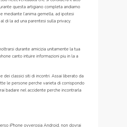
. Durante questa artigiano completa andiamo
one mediante l’anima gemella, ad ipotesi
 di la ad una parentesi sulla privacy.
noltrarsi durante amicizia unitamente la tua
hone canto intuire informazioni piu in la a
ei classici siti di incontri. Assai liberato da
utte le persone perche varieta di corrispondo
trai badare nel accidente perche incontrarla
 verso iPhone ovverosia Android, non dovrai