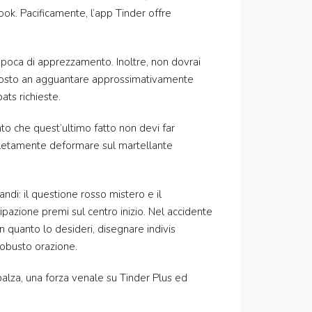
ook. Pacificamente, l’app Tinder offre
epoca di apprezzamento. Inoltre, non dovrai
disposto an agguantare approssimativamente
ats richieste.
nto che quest’ultimo fatto non devi far
mpletamente deformare sul martellante
ndi: il questione rosso mistero e il
ipazione premi sul centro inizio. Nel accidente
in quanto lo desideri, disegnare indivis
 robusto orazione.
 balza, una forza venale su Tinder Plus ed