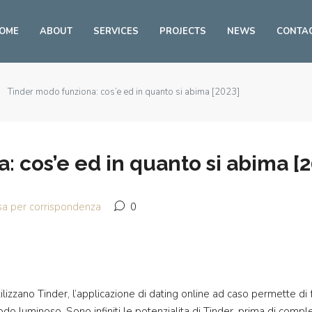
OME
ABOUT
SERVICES
PROJECTS
NEWS
CONTA
Tinder modo funziona: cos’e ed in quanto si abima [2023]
 cos’e ed in quanto si abima [
sa per corrispondenza
0
utilizzano Tinder, l’applicazione di dating online ad caso permette 
 luminoso. Sono infiniti le potenzialita di Tinder, prima di comples