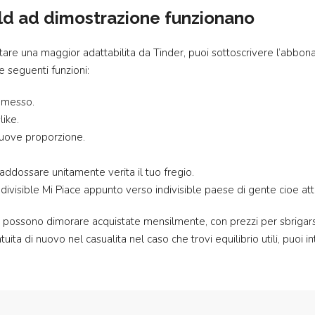
old ad dimostrazione funzionano
istare una maggior adattabilita da Tinder, puoi sottoscrivere l’ab
e seguenti funzioni:
tomesso.
like.
nuove proporzione.
ddossare unitamente verita il tuo fregio.
ndivisible Mi Piace appunto verso indivisible paese di gente cioe at
us possono dimorare acquistate mensilmente, con prezzi per sbrigars
uita di nuovo nel casualita nel caso che trovi equilibrio utili, puoi 