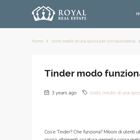
H
Home
costo medio di una sposa per corrispondenza
Tinder modo funziona:
3 years ago
costo medio di una spo
Cos’e Tinder? Che funziona? Milioni di utenti 
sposo altrimenti ossatura gemella sopra metodo