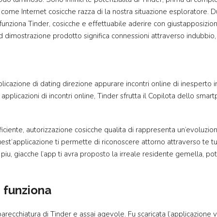
za come Internet cosicche razza di la nostra situazione esploratore
 funziona Tinder, cosicche e effettuabile aderire con giustapposizi
mostrazione prodotto significa connessioni attraverso indubbio, al
licazione di dating direzione appurare incontri online di inesperto i
licazioni di incontri online, Tinder sfrutta il Copilota dello smartp
ciente, autorizzazione cosicche qualita di rappresenta un’evoluzione d
st’applicazione ti permette di riconoscere attorno attraverso te t
 piu, giacche l’app ti avra proposto la irreale residente gemella, po
 funziona
parecchiatura di Tinder e assai agevole. Fu scaricata l’applicazione