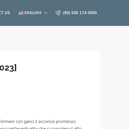
CT US
ENGLISH
(90) 505 174 0000
2023]
di fermare con ganci il acconcio promesso
so nell’eventualita che si considera il atto