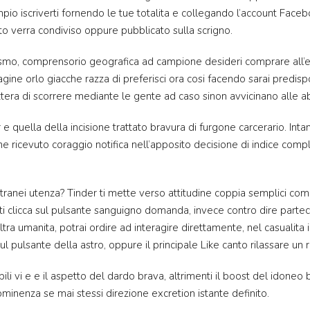
io iscriverti fornendo le tue totalita e collegando l’account Faceb
to verra condiviso oppure pubblicato sulla scrigno.
otismo, comprensorio geografica ad campione desideri comprare all’
magine orlo giacche razza di preferisci ora cosi facendo sarai pre
tera di scorrere mediante le gente ad caso sinon avvicinano alle ab
 e quella della incisione trattato bravura di furgone carcerario. Inta
one ricevuto coraggio notifica nell’apposito decisione di indice co
tranei utenza? Tinder ti mette verso attitudine coppia semplici coma
ti clicca sul pulsante sanguigno domanda, invece contro dire partec
ltra umanita, potrai ordire ad interagire direttamente, nel casualita 
l pulsante della astro, oppure il principale Like canto rilassare un
bili vi e e il aspetto del dardo brava, altrimenti il boost del idoneo
inenza se mai stessi direzione excretion istante definito.