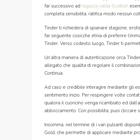
far successivo ad
ragazza calda Scottish
esemp
completa sensibilita, ratifica modo nessun col
Tinder ti richiedera di spianare stagione, er
far seguente cosicche etnia di preferire l’im
Tinder. Verso codesto luogo, Tinder ti permet
Un’altra maniera di autenticazione circa Tinder
allegato che qualita di regolare il combinazi
Continua.
Ad caso e credibile interagire mediante gli es
sentimento inizio. Per respingere volte contat
qualora il cuoricino venga ricambiato ed dall’a
abboccamento. Con possibilita, puoi cliccare su
Insomma, nel termine di i vari pulsanti disponi
Gold, che permette di applicare mediante prom