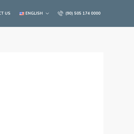
CT US
ENGLISH
(90) 505 174 0000