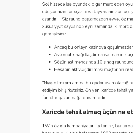
Sol hissədə isə oyundakı digər mərc edən oyunç
uduşlarınızın tarixçəsini və təyyarənin son uçuş
asandır. – Siz raund başlamazdan əvvəl öz mər
xüsusiyyət sayəsində eyni zamanda iki mərc də
görəcəksiniz.
Ancaq bu onlayn kazinoya qoşulmazdan ə
Avtomatik nağdlaşdırma isə mərciniz üçün
Sözün əsl mənasında 10 sınaq raundundan
Hesabın aktivləşdirilməsi müştərinin real
“Niyə bilmirəm amma bu qədər asan olacağını 
etdiyim bir şirkətsiniz. Ən yeni xaricdə təhs
fanatlar qazanmağa davam edir.
Xaricdə təhsil almaq üçün nə e
1Win öz əla kampaniyaları ilə tanınır, bunla