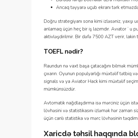
Ancaq təyyarə uçub ekranı tərk etməzdən
Doğru strategiyanı sona kimi izləsəniz, yaxşı u
anlamaq üçün heç bir iş lazımdır. Avıator ‘ u
aktivləşdirilmir. Bir dəfə 7500 AZT verir, lakin
TOEFL nədir?
Raundun nə vaxt başa çatacağını bilmək mümkü
çıxarın. Oyunun populyarlığı müxtəlif tətbiq v
signals və ya Aviator Hack kimi müxtəlif seçim
mümkünsüzdür.
Avtomatik nağdlaşdırma isə mərciniz üçün istə
lövhəsini və statistikasını izləmək hər zaman 
üçün canlı statistika və mərc lövhəsinin təqdi
Xaricdə təhsil haqqında bl