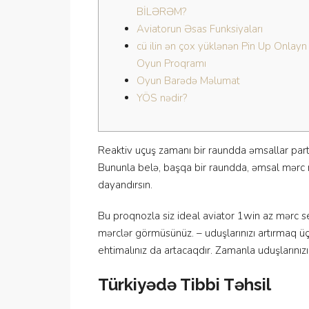
BİLƏRƏM?
Aviatorun Əsas Funksiyaları
cü ilin ən çox yüklənən Pin Up Onlayn
Oyun Proqramı
Oyun Barədə Məlumat
YÖS nədir?
Reaktiv uçuş zamanı bir raundda əmsallar par
Bununla belə, başqa bir raundda, əmsal mərc m
dayandırsın.
Bu proqnozla siz ideal aviator 1win az mərc seç
mərclər görmüsünüz. – uduşlarınızı artırmaq üç
ehtimalınız da artacaqdır. Zamanla uduşlarınızı
Türkiyədə Tibbi Təhsil