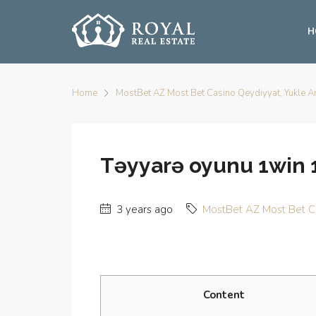
H
Home
MostBet AZ Most Bet Casino Qeydiyyat, Yukle 
Təyyarə oyunu 1win 
3 years ago
MostBet AZ Most Bet C
Content