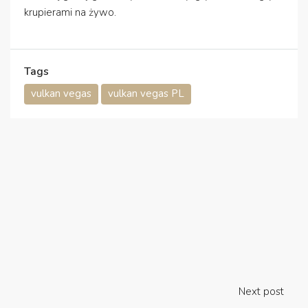
krupierami na żywo.
Tags
vulkan vegas
vulkan vegas PL
Next post