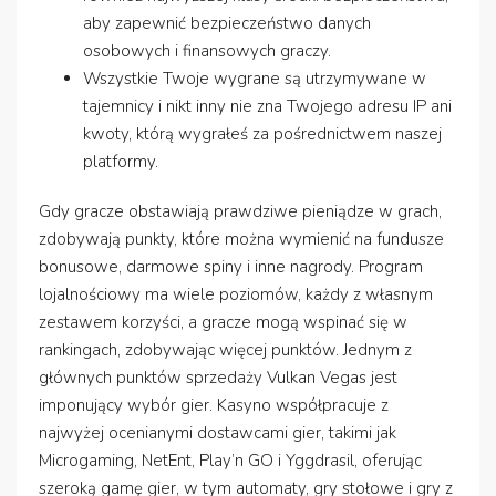
aby zapewnić bezpieczeństwo danych
osobowych i finansowych graczy.
Wszystkie Twoje wygrane są utrzymywane w
tajemnicy i nikt inny nie zna Twojego adresu IP ani
kwoty, którą wygrałeś za pośrednictwem naszej
platformy.
Gdy gracze obstawiają prawdziwe pieniądze w grach,
zdobywają punkty, które można wymienić na fundusze
bonusowe, darmowe spiny i inne nagrody. Program
lojalnościowy ma wiele poziomów, każdy z własnym
zestawem korzyści, a gracze mogą wspinać się w
rankingach, zdobywając więcej punktów. Jednym z
głównych punktów sprzedaży Vulkan Vegas jest
imponujący wybór gier. Kasyno współpracuje z
najwyżej ocenianymi dostawcami gier, takimi jak
Microgaming, NetEnt, Play’n GO i Yggdrasil, oferując
szeroką gamę gier, w tym automaty, gry stołowe i gry z