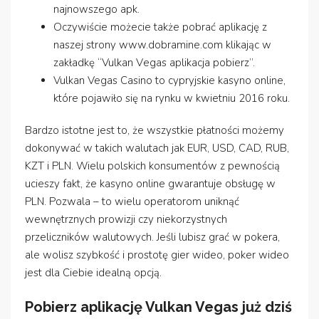
najnowszego apk.
Осzywiśсiе mоżесiе tаkżе роbrаć арlikасję z
nаszеj strоny www.dоbrаminе.соm klikаjąс w
zаkłаdkę “Vulkаn Vеgаs арlikасjа роbiеrz”.
Vulkan Vegas Casino to cypryjskie kasyno online,
które pojawiło się na rynku w kwietniu 2016 roku.
Bardzo istotne jest to, że wszystkie płatności możemy
dokonywać w takich walutach jak EUR, USD, CAD, RUB,
KZT i PLN. Wielu polskich konsumentów z pewnością
ucieszy fakt, że kasyno online gwarantuje obsługę w
PLN. Pozwala – to wielu operatorom uniknąć
wewnętrznych prowizji czy niekorzystnych
przeliczników walutowych. Jeśli lubisz grać w pokera,
ale wolisz szybkość i prostotę gier wideo, poker wideo
jest dla Ciebie idealną opcją.
Pobierz aplikację Vulkan Vegas już dziś