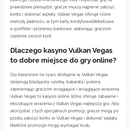
prawdziwe pieniądze, gracze muszą najpierw założyć
konto i dokonać wpłaty. Vulkan Vegas oferuje różne
metody płatności, w tym karty kredytowe/debetowe,
e-portfele i przelewy bankowe, ułatwiając graczom
zasilenie swoich kont.
Dlaczego kasyno Vulkan Vegas
to dobre miejsce do gry online?
Gry kasynowe na żywo dostępne w Vulkan Vegas
obejmują blackjacka, ruletkę, bakarata i pokera,
zapewniając graczom wciągające i wciągające wrażenia.
Vulkan Vegas to kasyno online, które oferuje zabawne i
ekscytujące wrażenia z Vulkan Vegas najlepsza gra. Aby
skorzystać z tych specjalnych promocji, gracze mogą po
prostu założyć konto w Vulkan Vegas i dokonać wpłaty.
Niektóre promocje mogą wymagać kodu