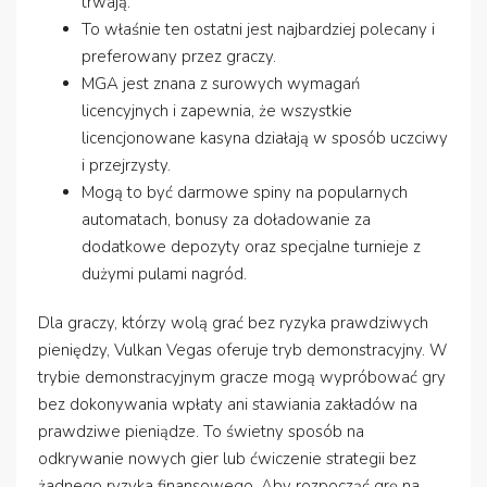
trwаją.
To właśnie ten ostatni jest najbardziej polecany i
preferowany przez graczy.
MGA jest znana z surowych wymagań
licencyjnych i zapewnia, że wszystkie
licencjonowane kasyna działają w sposób uczciwy
i przejrzysty.
Mogą to być darmowe spiny na popularnych
automatach, bonusy za doładowanie za
dodatkowe depozyty oraz specjalne turnieje z
dużymi pulami nagród.
Dla graczy, którzy wolą grać bez ryzyka prawdziwych
pieniędzy, Vulkan Vegas oferuje tryb demonstracyjny. W
trybie demonstracyjnym gracze mogą wypróbować gry
bez dokonywania wpłaty ani stawiania zakładów na
prawdziwe pieniądze. To świetny sposób na
odkrywanie nowych gier lub ćwiczenie strategii bez
żadnego ryzyka finansowego. Aby rozpocząć grę na