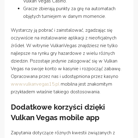
Vulkan Vegas Casino.
Gracze zbierają punkty za grę na automatach
objętych turniejem w danym momencie.
Wystarczy ją pobrać i zainstalować, zgadzając się
oczywiście na instalowanie aplikacji z nieoficjalnych
źródeł. W witrynie VulkanVegas znajdziesz nie tylko
najlepsze na rynku gry hazardowe z wielu różnych
dziedzin. Pozostaje jedynie zalogować się w Vulkan
Vegas na swoje konto w kasynie i rozpocząć zabawę.
Opracowana przez nas i udostępniona przez kasyno
www.vulkanvegas15.pl
mobilna jest znakomitym
przykładem właśnie takiego dostosowania.
Dodatkowe korzyści dzięki
Vulkan Vegas mobile app
Zapytania dotyczące różnych kwestii związanych z