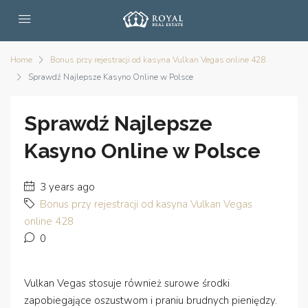
Home
Bonus przy rejestracji od kasyna Vulkan Vegas online 428
Sprawdź Najlepsze Kasyno Online w Polsce
Sprawdź Najlepsze
Kasyno Online w Polsce
3 years ago
Bonus przy rejestracji od kasyna Vulkan Vegas
online 428
0
Vulkan Vegas stosuje również surowe środki
zapobiegające oszustwom i praniu brudnych pieniędzy.