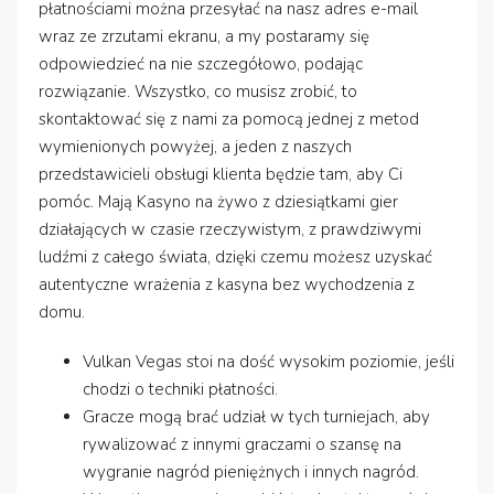
płatnościami można przesyłać na nasz adres e-mail
wraz ze zrzutami ekranu, a my postaramy się
odpowiedzieć na nie szczegółowo, podając
rozwiązanie. Wszystko, co musisz zrobić, to
skontaktować się z nami za pomocą jednej z metod
wymienionych powyżej, a jeden z naszych
przedstawicieli obsługi klienta będzie tam, aby Ci
pomóc. Mają Kasyno na żywo z dziesiątkami gier
działających w czasie rzeczywistym, z prawdziwymi
ludźmi z całego świata, dzięki czemu możesz uzyskać
autentyczne wrażenia z kasyna bez wychodzenia z
domu.
Vulkan Vegas stoi na dość wysokim poziomie, jeśli
chodzi o techniki płatności.
Gracze mogą brać udział w tych turniejach, aby
rywalizować z innymi graczami o szansę na
wygranie nagród pieniężnych i innych nagród.