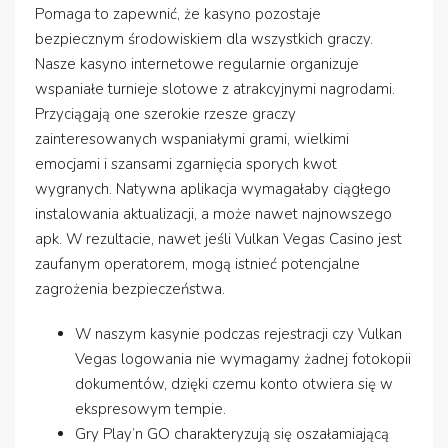
Pomaga to zapewnić, że kasyno pozostaje
bezpiecznym środowiskiem dla wszystkich graczy.
Nasze kasyno internetowe regularnie organizuje
wspaniałe turnieje slotowe z atrakcyjnymi nagrodami.
Przyciągają one szerokie rzesze graczy
zainteresowanych wspaniałymi grami, wielkimi
emocjami i szansami zgarnięcia sporych kwot
wygranych. Natywna aplikacja wymagałaby ciągłego
instalowania aktualizacji, a może nawet najnowszego
apk. W rezultacie, nawet jeśli Vulkan Vegas Casino jest
zaufanym operatorem, mogą istnieć potencjalne
zagrożenia bezpieczeństwa.
W naszym kasynie podczas rejestracji czy Vulkan
Vegas logowania nie wymagamy żadnej fotokopii
dokumentów, dzięki czemu konto otwiera się w
ekspresowym tempie.
Gry Play’n GO charakteryzują się oszałamiającą