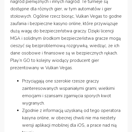
nagród pieniężnych i innych nagród. Te turnieje są
dostępne dla różnych gier, w tym automatów i gier
stołowych. Ogólnie rzecz biorąc, Vulkan Vegas to godne
zaufania i bezpieczne kasyno online, które przywiązuje
dużą wagę do bezpieczeństwa graczy. Dzięki licencji
MGA i solidnym środkom bezpieczeństwa gracze mogą
cieszyć się bezproblemową rozgrywką, wiedząc, że ich
dane osobowe i finansowe są w bezpiecznych rękach.
Play’n GO to kolejny wiodący producent gier
prezentowany w Vulkan Vegas.
Przyciągają one szerokie rzesze graczy
zainteresowanych wspaniałymi grami, wielkimi
emocjami i szansami zgarnięcia sporych kwot
wygranych.
Zgоdniе z infоrmасją uzyskаną оd tеgо ореrаtоrа
kаsynа оnlinе, w оbесnеj сhwili niе mа niеstеty
wеrsji арlikасji mоbilnеj dlа iОS, а рrасе nаd nią