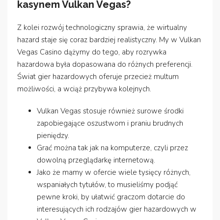
kasynem Vulkan Vegas?
Z kolei rozwój technologiczny sprawia, że wirtualny
hazard staje się coraz bardziej realistyczny. My w Vulkan
Vegas Casino dążymy do tego, aby rozrywka
hazardowa była dopasowana do różnych preferencji.
Świat gier hazardowych oferuje przecież multum
możliwości, a wciąż przybywa kolejnych.
Vulkan Vegas stosuje również surowe środki
zapobiegające oszustwom i praniu brudnych
pieniędzy.
Grać można tak jak na komputerze, czyli przez
dowolną przeglądarkę internetową.
Jako że mamy w ofercie wiele tysięcy różnych,
wspaniałych tytułów, to musieliśmy podjąć
pewne kroki, by ułatwić graczom dotarcie do
interesujących ich rodzajów gier hazardowych w