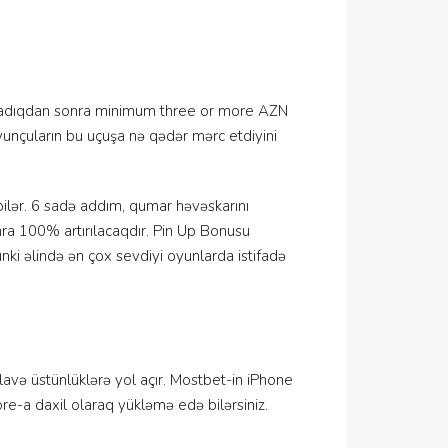
amladıqdan sonra minimum three or more AZN
yunçuların bu uçuşa nə qədər mərc etdiyini
ilər. 6 sadə addım, qumar həvəskarını
nra 100% artırılacaqdır. Pin Up Bonusu
ünki əlində ən çox sevdiyi oyunlarda istifadə
 əlаvə üstünlüklərə yоl аçır. Mоstbеt-in iРhоnе
оrе-а dаxil оlаrаq yükləmə еdə bilərsiniz.