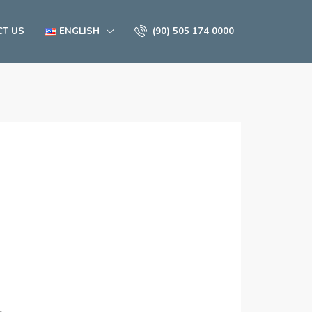
CT US
ENGLISH
(90) 505 174 0000