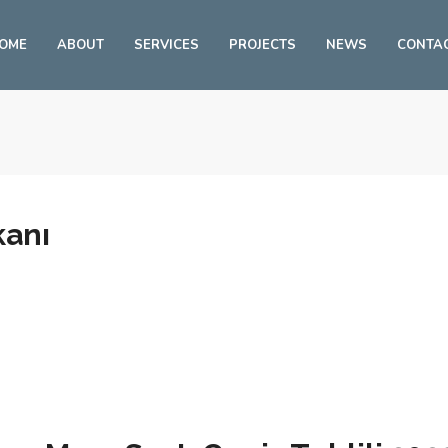
OME
ABOUT
SERVICES
PROJECTS
NEWS
CONTA
kanı