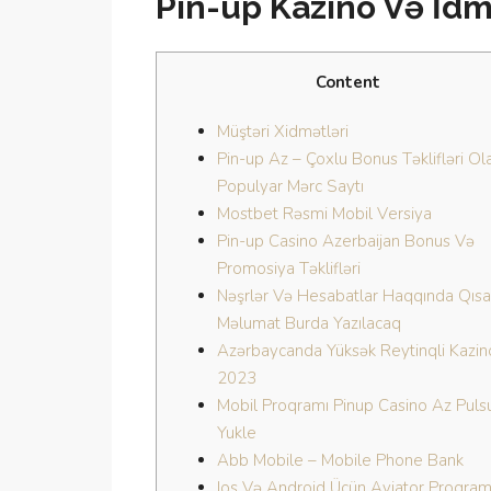
Pin-up Kazino Və İdm
Content
Müştəri Xidmətləri
Pin-up Az – Çoxlu Bonus Təklifləri Ol
Populyar Mərc Saytı
Mоstbеt Rəsmi Mоbil Vеrsiyа
Pin-up Casino Azerbaijan Bonus Və
Promosiya Təklifləri
Nəşrlər Və Hesabatlar Haqqında Qısa
Məlumat Burda Yazılacaq
Azərbaycanda Yüksək Reytinqli Kazin
2023
Mobil Proqramı Pinup Casino Az Puls
Yukle
Abb Mobile – Mobile Phone Bank
Ios Və Android Üçün Aviator Proqram