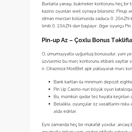
Bunlarla yanaşı, bukmeker kontorunu heç bir 
kazino oyunları weil oynaya bilərsiniz. Pinup 
idman mərcləri bölümündə sadəcə 0. 20AZN kim
limiti 0. 10AZN-dən başlayır. Əgər oyunçu Pin
Pin-up Az – Çoxlu Bonus Təklifl
O, ümumuyyətlə uyğunluq bonusudur, yəni yeni
üzvlərimiz bu mərc kontorunu etibarlı saytlar
n. Cihazınıza MostBet apk yükləyərək mərc kont
Bank kartları ilə minimum depozit eightee
Pin Up Casino-nun böyük oyun kataloqu
Bu, mümkün qədər tez həyata keçirilən a
Beləliklə, oyunçular öz vəsaitlərini risk
əldə edirlər.
Eyni zamanda heç bir mükafat yoxdur, ancaq b