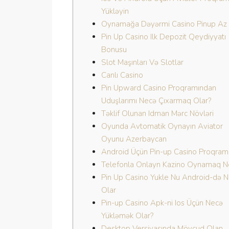
Yükləyin
Oynamağa Dəyərmi Casino Pinup Az
Pin Up Casino Ilk Depozit Qeydiyyatı
Bonusu
Slot Maşınları Və Slotlar
Canlı Casino
Pin Upward Casino Proqramından
Uduşlarımı Necə Çıxarmaq Olar?
Təklif Olunan Idman Mərc Növləri
Oyunda Avtomatik Oynayın Aviator
Oyunu Azerbaycan
Android Üçün Pin-up Casino Proqram
Telefonla Onlayn Kazino Oynamaq N
Pin Up Casino Yukle Nu Android-də 
Olar
Pin-up Casino Apk-ni Ios Üçün Necə
Yükləmək Olar?
Desktop Versiyasında Mövcud Olan