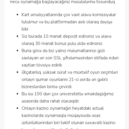
necə oynamağa başlayacağınız məsələlərinə toxunduq.
Kart əməliyyatlarında çox vaxt əlavə komissiyalar
tutulmur və bu platformadan asılı olaraq dəyişə
bilir.
Siz burada 10 manat depozit edirsiniz və əlavə
olaraq 30 manat bonus pulu əldə edirsiniz.
Buna görə də biz yalnız məlumatlarınızı gizli
saxlayan ən son SSL şifrələməsindən istifadə edən
saytları tövsiyə edirik.
Əlçatanlıq, yüksək sürət və müxtəlif oyun seçimləri
onlayn qumar oyunlarını 21-ci əsrdə ən gəlirli
bizneslərdən birinə çevirdi.
Bu isə 100 dən çox universitetlə əməkdaşlığımız
əsasında daha rahat olacaqdır.
Onlayn kazino oynamağın heyatdakı actual
kazinolarda oynamaqla müqayisədə əsas
üstünlüklərindən biri təklif olunan səxavətli kazino