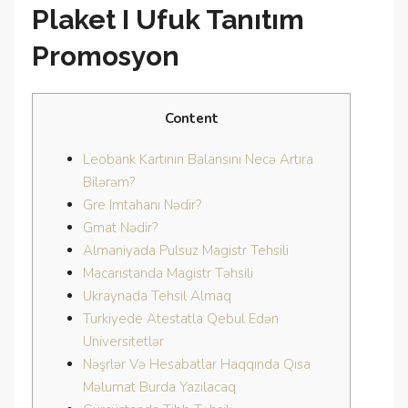
Plaket I Ufuk Tanıtım
Promosyon
Content
Leobank Kartının Balansını Necə Artıra
Bilərəm?
Gre Imtahanı Nədir?
Gmat Nədir?
Almaniyada Pulsuz Magistr Tehsili
Macarıstanda Magistr Təhsili
Ukraynada Tehsil Almaq
Turkiyede Atestatla Qebul Edən
Universitetlər
Nəşrlər Və Hesabatlar Haqqında Qısa
Məlumat Burda Yazılacaq