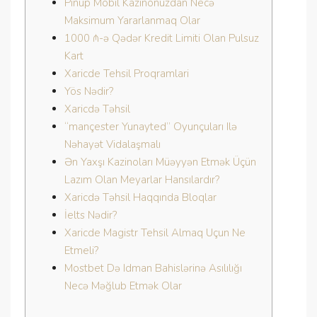
Pinup Mobil Kazinonuzdan Necə
Maksimum Yararlanmaq Olar
1000 ₼-ə Qədər Kredit Limiti Olan Pulsuz
Kart
Xaricde Tehsil Proqramlari
Yös Nədir?
Xaricdə Təhsil
“mançester Yunayted” Oyunçuları Ilə
Nəhayət Vidalaşmalı
Ən Yaxşı Kazinoları Müəyyən Etmək Üçün
Lazım Olan Meyarlar Hansılardır?
Xaricdə Təhsil Haqqında Bloqlar
İelts Nədir?
Xaricde Magistr Tehsil Almaq Uçun Ne
Etmeli?
Mostbet Də Idman Bahislərinə Asılılığı
Necə Məğlub Etmək Olar