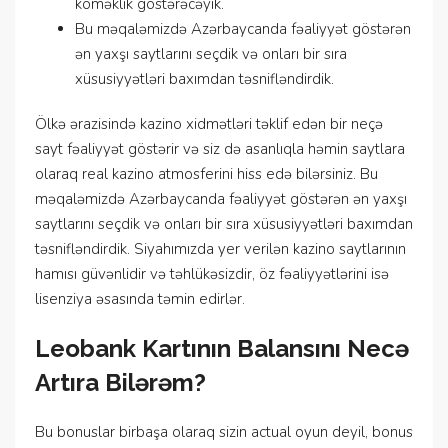
köməklik göstərəcəyik.
Bu məqaləmizdə Azərbaycanda fəaliyyət göstərən
ən yaxşı saytlarını seçdik və onları bir sıra
xüsusiyyətləri baxımdan təsnifləndirdik.
Ölkə ərazisində kazino xidmətləri təklif edən bir neçə
sayt fəaliyyət göstərir və siz də asanlıqla həmin saytlara
olaraq real kazino atmosferini hiss edə bilərsiniz. Bu
məqaləmizdə Azərbaycanda fəaliyyət göstərən ən yaxşı
saytlarını seçdik və onları bir sıra xüsusiyyətləri baxımdan
təsnifləndirdik. Siyahımızda yer verilən kazino saytlarının
hamısı güvənlidir və təhlükəsizdir, öz fəaliyyətlərini isə
lisenziya əsasında təmin edirlər.
Leobank Kartının Balansını Necə
Artıra Bilərəm?
Bu bonuslar birbaşa olaraq sizin actual oyun deyil, bonus