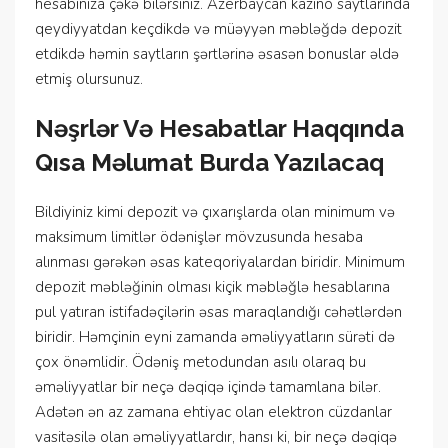
hesabınıza çəkə bilərsiniz. Azerbaycan kazino saytlarinda
qeydiyyatdan keçdikdə və müəyyən məbləğdə depozit
etdikdə həmin saytların şərtlərinə əsasən bonuslar əldə
etmiş olursunuz.
Nəşrlər Və Hesabatlar Haqqında
Qısa Məlumat Burda Yazılacaq
Bildiyiniz kimi depozit və çıxarışlarda olan minimum və
maksimum limitlər ödənişlər mövzusunda hesaba
alınması gərəkən əsas kateqoriyalardan biridir. Minimum
depozit məbləğinin olması kiçik məbləğlə hesablarına
pul yatıran istifadəçilərin əsas maraqlandığı cəhətlərdən
biridir. Həmçinin eyni zamanda əməliyyatların sürəti də
çox önəmlidir. Ödəniş metodundan asılı olaraq bu
əməliyyatlar bir neçə dəqiqə içində tamamlana bilər.
Adətən ən az zamana ehtiyac olan elektron cüzdanlar
vasitəsilə olan əməliyyatlardır, hansı ki, bir neçə dəqiqə