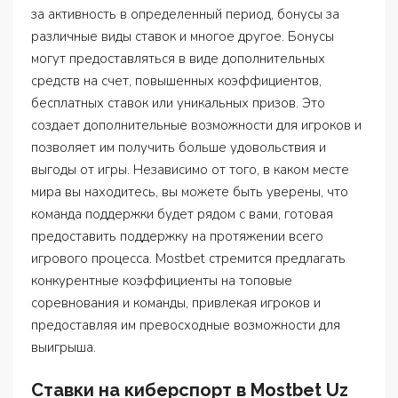
за активность в определенный период, бонусы за
различные виды ставок и многое другое. Бонусы
могут предоставляться в виде дополнительных
средств на счет, повышенных коэффициентов,
бесплатных ставок или уникальных призов. Это
создает дополнительные возможности для игроков и
позволяет им получить больше удовольствия и
выгоды от игры. Независимо от того, в каком месте
мира вы находитесь, вы можете быть уверены, что
команда поддержки будет рядом с вами, готовая
предоставить поддержку на протяжении всего
игрового процесса. Mostbet стремится предлагать
конкурентные коэффициенты на топовые
соревнования и команды, привлекая игроков и
предоставляя им превосходные возможности для
выигрыша.
Ставки на киберспорт в Mostbet Uz