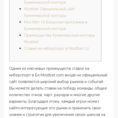
букмекерской конторе
Mostbet Официальный сайт
букмекерской конторы
Мостбет Уз Бонусная программа в
букмекерской конторе
Преимущества букмекерской конторы
Mostbet
Ставки на киберспорт в Mostbet Uz
Одним из ключевых преимуществ ставок на
киберспорт в Бк Mostbet.com входя на офицаильный
сайт появляется широкий выбор рынков и событий.
Вы можете делать ставки на победу команды, общее
количество очков, карт, раундов и многие другие
варианты. Благодаря этому, каждый игрок может
найти интересующие его рынки и применить свои
знания и стратегии для увеличения своих шансов на