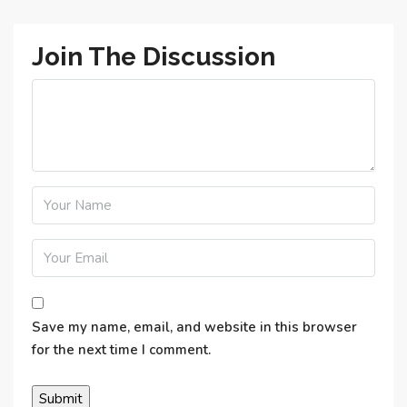
Join The Discussion
Save my name, email, and website in this browser
for the next time I comment.