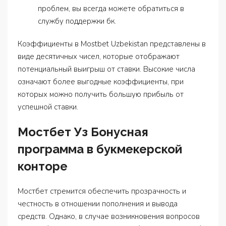
проблем, вы всегда можете обратиться в
службу поддержки бк.
Коэффициенты в Mostbet Uzbekistan представлены в
виде десятичных чисел, которые отображают
потенциальный выигрыш от ставки. Высокие числа
означают более выгодные коэффициенты, при
которых можно получить большую прибыль от
успешной ставки.
Мостбет Уз Бонусная
программа в букмекерской
конторе
Мостбет стремится обеспечить прозрачность и
честность в отношении пополнения и вывода
средств. Однако, в случае возникновения вопросов