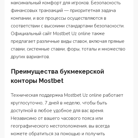
максимальный комфорт для игроков. Безопасность
финансовых транзакций — приоритетная задача
компании, и все процессы осуществляются в
соответствии с высокими стандартами безопасности.
Официальный сайт Mostbet Uz online также
предлагает различные виды ставок, включая прямые
ставки, системные ставки, форы, тоталы и множество
других вариантов.
Преимущества букмекерской
конторы Mostbet
Техническая поддержка Mostbet Uz online работает
круглосуточно, 7 дней в неделю, чтобы быть
доступной в любое удобное для вас время.
Независимо от вашего часового пояса или
географического местоположения, вы всегда
можете обратиться за помощью и получить