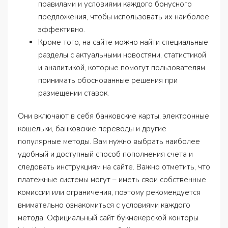
правилами и условиями каждого бонусного
предложения, чтобы использовать их наиболее
эффективно.
Кроме того, на сайте можно найти специальные
разделы с актуальными новостями, статистикой
и аналитикой, которые помогут пользователям
принимать обоснованные решения при
размещении ставок.
Они включают в себя банковские карты, электронные
кошельки, банковские переводы и другие
популярные методы. Вам нужно выбрать наиболее
удобный и доступный способ пополнения счета и
следовать инструкциям на сайте. Важно отметить, что
платежные системы могут – иметь свои собственные
комиссии или ограничения, поэтому рекомендуется
внимательно ознакомиться с условиями каждого
метода. Официальный сайт букмекерской конторы