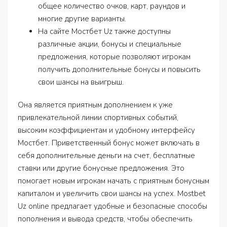
общее количество очков, карт, раундов и
многие другие варианты.
На сайте Мостбет Uz также доступны
различные акции, бонусы и специальные
предложения, которые позволяют игрокам
получить дополнительные бонусы и повысить
свои шансы на выигрыш.
Она является приятным дополнением к уже
привлекательной линии спортивных событий,
высоким коэффициентам и удобному интерфейсу
Мостбет. Приветственный бонус может включать в
себя дополнительные деньги на счет, бесплатные
ставки или другие бонусные предложения. Это
помогает новым игрокам начать с приятным бонусным
капиталом и увеличить свои шансы на успех. Mostbet
Uz online предлагает удобные и безопасные способы
пополнения и вывода средств, чтобы обеспечить