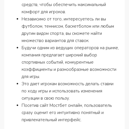
средств, чтобы обеспечить максимальный
комфорт для игроков.
Независимо от того, интересуетесь ли вы
футболом, теннисом, баскетболом или любым
другим видом спорта, вы сможете найти
множество вариантов для ставок.
Будучи одним из ведущих операторов на рынке,
компания предлагает широкий выбор
спортивных событий, конкурентные
коэффициенты и разнообразные возможности
для игры.
Это дает игрокам возможность делать ставки
по ходу игры и использовать изменения
ситуации в свою пользу.
Посетив сайт Мостбет онлайн, пользователь
сразу оценит его интуитивно понятный и
привлекательный интерфейс.