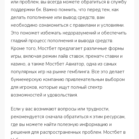
или проблем, вы всегда можете обратиться в службу
поддержки бк. Важно помнить, что перед тем, как
делать пополнение или вывод средств, вам
необходимо ознакомиться с правилами и условиями.
Это поможет избежать недоразумений и обеспечить
гладкий процесс пополнения и вывода средств.
Кроме того, Мостбет предлагает различные формы
игры, включая режим лайв ставок, прематч ставки и
казино, а также Мостбет Авиатор, одна из самых
популярных игр на рынке гемблинга. Все это делает
букмекерскую компанию привлекательным выбором
для игроков, которые ищут полный спектр
возможностей и удовольствия.
Если у вас возникают вопросы или трудности,
рекомендуется сначала обратиться к этим ресурсам,
где вы можете найти полезную информацию и
решения для распространенных проблем. Мостбет в