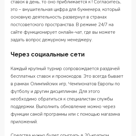
ставок в день, то оно приближается к ! Согласитесь,
это – внушительная цифра для букмекера, который
основную деятельность развернул в странах
постсоветского пространства. В режиме 24/7 на
сайте функционирует онлайн-чат, где вы можете
задать вопрос дежурному менеджеру.
Через социальные сети
Каждый крупный турнир сопровождается раздачей
бесплатных ставок и промокодов. Это всегда бывает
в рамках Олимпийских игр, Чемпионатов Европы по
футболу и другим дисциплинам. Для этого
необходимо обратиться к специалистам службы
поддержки. Выполнить обновление можно через
функции самой программы или с помощью магазина
приложений.
Средства нужно будет отыграть в 20-кратном