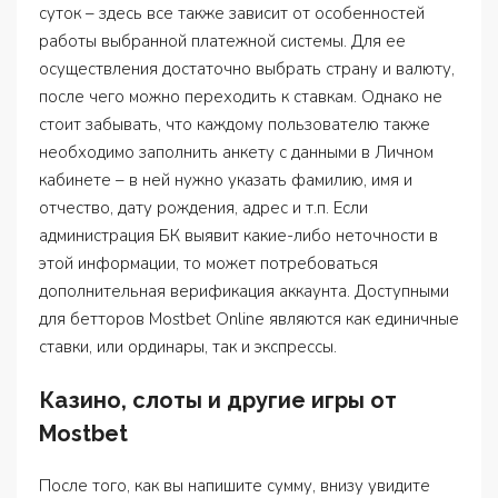
суток – здесь все также зависит от особенностей
работы выбранной платежной системы. Для ее
осуществления достаточно выбрать страну и валюту,
после чего можно переходить к ставкам. Однако не
стоит забывать, что каждому пользователю также
необходимо заполнить анкету с данными в Личном
кабинете – в ней нужно указать фамилию, имя и
отчество, дату рождения, адрес и т.п. Если
администрация БК выявит какие-либо неточности в
этой информации, то может потребоваться
дополнительная верификация аккаунта. Доступными
для бетторов Mostbet Online являются как единичные
ставки, или ординары, так и экспрессы.
Казино, слоты и другие игры от
Mostbet
После того, как вы напишите сумму, внизу увидите