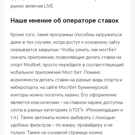
рынок, включая LIVE.
Наше мнение об операторе ставок
Кроме того, такие программы способны загружаться
даже в тех случаях, когда доступ к основному сайту
оказывается закрытым. Чтобы узнать, как мостбет
скачать приложения, позволяющие делать ставки на
спорт Mostbet, просто перейдите в соответствующий
мобильное приложение Мост бет. Помимо
возможности делать ставки на разные виды спорта и
киберспорта, на сайте Мостбет букмекерской
конторы можно посетить казино. Его оформление
является классическим – на главном экране доступны
слоты в разных категориях («ТОП», «Рекомендации» и
т.п.). Также автоматы можно выбирать с помощью
удобных фильтров – по жанру, провайдеру и не
только. Также на основной странице можно