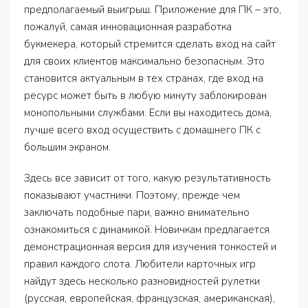
предполагаемый выигрыш. Приложение для ПК – это,
пожалуй, самая инновационная разработка
букмекера, который стремится сделать вход на сайт
для своих клиентов максимально безопасным. Это
становится актуальным в тех странах, где вход на
ресурс может быть в любую минуту заблокирован
монопольными службами. Если вы находитесь дома,
лучше всего вход осуществить с домашнего ПК с
большим экраном.
Здесь все зависит от того, какую результативность
показывают участники. Поэтому, прежде чем
заключать подобные пари, важно внимательно
ознакомиться с динамикой. Новичкам предлагается
демонстрационная версия для изучения тонкостей и
правил каждого слота. Любители карточных игр
найдут здесь несколько разновидностей рулетки
(русская, европейская, французская, американская),