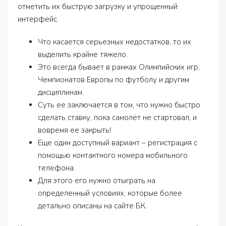
отметить их быструю загрузку и упрощенный
интерфейс.
Что касается серьезных недостатков, то их
выделить крайне тяжело.
Это всегда бывает в рамках Олимпийских игр,
Чемпионатов Европы по футболу и другим
дисциплинам.
Суть ее заключается в том, что нужно быстро
сделать ставку, пока самолёт не стартовал, и
вовремя ее закрыть!
Еще один доступный вариант – регистрация с
помощью контактного номера мобильного
телефона.
Для этого его нужно отыграть на
определенный условиях, которые более
детально описаны на сайте БК.