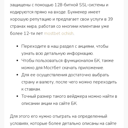
защищены с помощью 128-битной SSL-системы и
кодируются прямо на входе. Букмекер имеет
хорошую репутацию и предлагает свои услуги в 39
странах мира, работая со многими клиентами уже
более 12-ти лет
mostbet ochish
.
Переходите в наш раздел с акциями, чтобы
узнать всю детальную информацию.
Чтобы пользоваться функционалом БК, также
можно для Мостбет скачать приложение.
Для ее осуществления достаточно выбрать
страну и валюту, после чего можно переходить
к ставкам.
Точный размер такого вейджера можно найти в
описании акции на сайте БК.
Для этого его нужно отыграть на определенный
условиях, которые более детально описаны на сайте