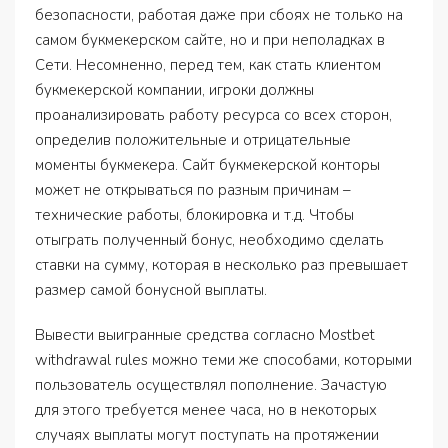
безопасности, работая даже при сбоях не только на
самом букмекерском сайте, но и при неполадках в
Сети. Несомненно, перед тем, как стать клиентом
букмекерской компании, игроки должны
проанализировать работу ресурса со всех сторон,
определив положительные и отрицательные
моменты букмекера. Сайт букмекерской конторы
может не открываться по разным причинам –
технические работы, блокировка и т.д. Чтобы
отыграть полученный бонус, необходимо сделать
ставки на сумму, которая в несколько раз превышает
размер самой бонусной выплаты.
Вывести выигранные средства согласно Mostbet
withdrawal rules можно теми же способами, которыми
пользователь осуществлял пополнение. Зачастую
для этого требуется менее часа, но в некоторых
случаях выплаты могут поступать на протяжении