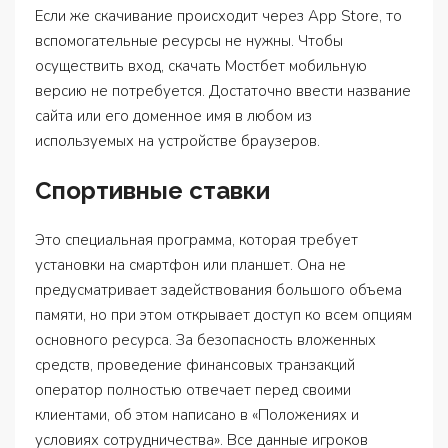
Если же скачивание происходит через App Store, то
вспомогательные ресурсы не нужны. Чтобы
осуществить вход, скачать Мостбет мобильную
версию не потребуется. Достаточно ввести название
сайта или его доменное имя в любом из
используемых на устройстве браузеров.
Спортивные ставки
Это специальная программа, которая требует
установки на смартфон или планшет. Она не
предусматривает задействования большого объема
памяти, но при этом открывает доступ ко всем опциям
основного ресурса. За безопасность вложенных
средств, проведение финансовых транзакций
оператор полностью отвечает перед своими
клиентами, об этом написано в «Положениях и
условиях сотрудничества». Все данные игроков