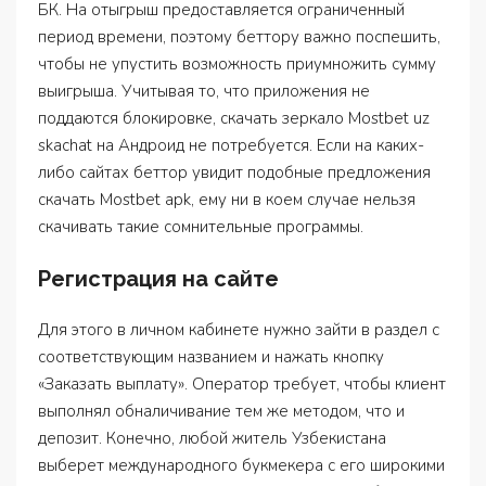
БК. На отыгрыш предоставляется ограниченный
период времени, поэтому беттору важно поспешить,
чтобы не упустить возможность приумножить сумму
выигрыша. Учитывая то, что приложения не
поддаются блокировке, скачать зеркало Mostbet uz
skachat на Андроид не потребуется. Если на каких-
либо сайтах беттор увидит подобные предложения
скачать Mostbet apk, ему ни в коем случае нельзя
скачивать такие сомнительные программы.
Регистрация на сайте
Для этого в личном кабинете нужно зайти в раздел с
соответствующим названием и нажать кнопку
«Заказать выплату». Оператор требует, чтобы клиент
выполнял обналичивание тем же методом, что и
депозит. Конечно, любой житель Узбекистана
выберет международного букмекера с его широкими