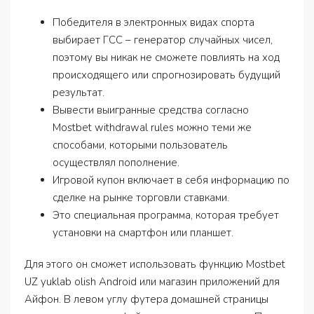
Победителя в электронных видах спорта
выбирает ГСС – генератор случайных чисел,
поэтому вы никак не сможете повлиять на ход
происходящего или спрогнозировать будущий
результат.
Вывести выигранные средства согласно
Mostbet withdrawal rules можно теми же
способами, которыми пользователь
осуществлял пополнение.
Игровой купон включает в себя информацию по
сделке на рынке торговли ставками.
Это специальная программа, которая требует
установки на смартфон или планшет.
Для этого он сможет использовать функцию Mostbet
UZ yuklab olish Android или магазин приложений для
Айфон. В левом углу футера домашней страницы