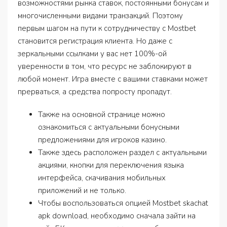
возможностями рынка ставок, постоянными бонусам и
многочисленными видами транзакций. Поэтому
первым шагом на пути к сотрудничеству с Mostbet
становится регистрация клиента. Но даже с
зеркальными ссылками у вас нет 100%-ой
уверенности в том, что ресурс не заблокируют в
любой момент. Игра вместе с вашими ставками может
прерваться, а средства попросту пропадут.
Также на основной странице можно
ознакомиться с актуальными бонусными
предложениями для игроков казино.
Также здесь расположен раздел с актуальными
акциями, кнопки для переключения языка
интерфейса, скачивания мобильных
приложений и не только.
Чтобы воспользоваться опцией Mostbet skachat
apk download, необходимо сначала зайти на