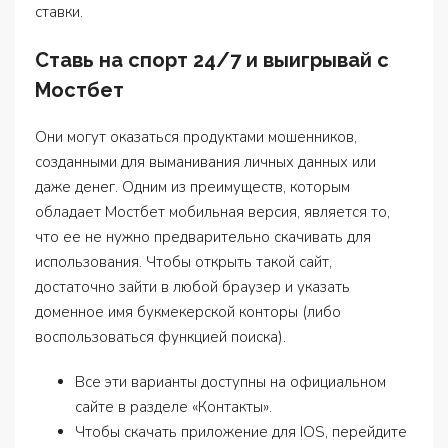
ставки.
Ставь на спорт 24/7 и выигрывай с
Мостбет
Они могут оказаться продуктами мошенников,
созданными для выманивания личных данных или
даже денег. Одним из преимуществ, которым
обладает Мостбет мобильная версия, является то,
что ее не нужно предварительно скачивать для
использования. Чтобы открыть такой сайт,
достаточно зайти в любой браузер и указать
доменное имя букмекерской конторы (либо
воспользоваться функцией поиска).
Все эти варианты доступны на официальном
сайте в разделе «Контакты».
Чтобы скачать приложение для IOS, перейдите