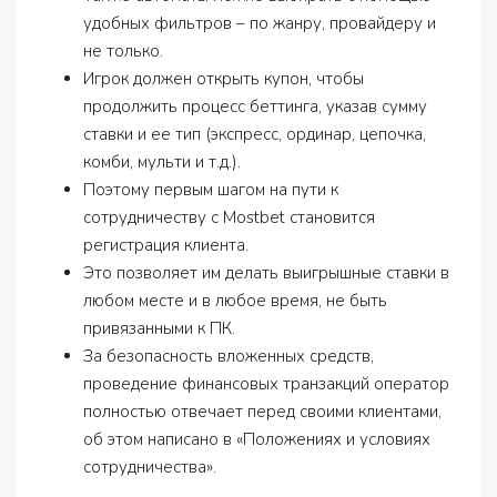
удобных фильтров – по жанру, провайдеру и
не только.
Игрок должен открыть купон, чтобы
продолжить процесс беттинга, указав сумму
ставки и ее тип (экспресс, ординар, цепочка,
комби, мульти и т.д.).
Поэтому первым шагом на пути к
сотрудничеству с Mostbet становится
регистрация клиента.
Это позволяет им делать выигрышные ставки в
любом месте и в любое время, не быть
привязанными к ПК.
За безопасность вложенных средств,
проведение финансовых транзакций оператор
полностью отвечает перед своими клиентами,
об этом написано в «Положениях и условиях
сотрудничества».