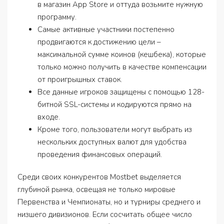
в магазин App Store и оттуда возьмите нужную
программу.
Самые активные участники постепенно
продвигаются к достижению цели –
максимальной сумме коинов (кешбека), которые
только можно получить в качестве компенсации
от проигрышных ставок.
Все данные игроков защищены с помощью 128-
битной SSL-системы и кодируются прямо на
входе.
Кроме того, пользователи могут выбрать из
нескольких доступных валют для удобства
проведения финансовых операций.
Среди своих конкурентов Mostbet выделяется
глубиной рынка, освещая не только мировые
Первенства и Чемпионаты, но и турниры среднего и
низшего дивизионов. Если сосчитать общее число