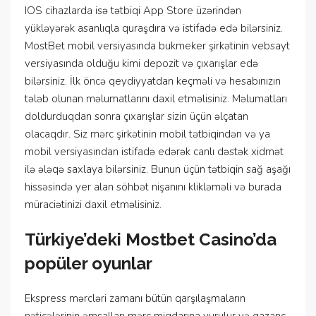
IOS cihazlarda isə tətbiqi App Store üzərindən
yükləyərək asanlıqla quraşdıra və istifadə edə bilərsiniz.
MostBet mobil versiyasında bukmeker şirkətinin vebsayt
versiyasında olduğu kimi depozit və çıxarışlar edə
bilərsiniz. İlk öncə qeydiyyatdan keçməli və hesabınızın
tələb olunan məlumatlarını daxil etməlisiniz. Məlumatları
doldurduqdan sonra çıxarışlar sizin üçün əlçatan
olacaqdır. Siz mərc şirkətinin mobil tətbiqindən və ya
mobil versiyasından istifadə edərək canlı dəstək xidmət
ilə ələqə saxlaya bilərsiniz. Bunun üçün tətbiqin sağ aşağı
hissəsində yer alan söhbət nişanını klikləməli və burada
müraciətinizi daxil etməlisiniz.
Türkiye’deki Mostbet Casino’da
popüler oyunlar
Ekspress mərcləri zamanı bütün qarşılaşmaların