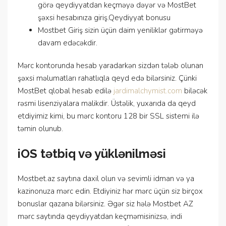
görə qeydiyyatdan keçməyə dəyər və MostBet
şəxsi hesabınıza giriş.Qeydiyyat bonusu
Mostbet Giriş sizin üçün daim yeniliklər gətirməyə
davam edəcəkdir.
Mərc kontorunda hesab yaradarkən sizdən tələb olunan
şəxsi məlumatları rahatlıqla qeyd edə bilərsiniz. Çünki
MostBet qlobal hesab edilə
jardimalchymist.com
biləcək
rəsmi lisenziyalara malikdir. Üstəlik, yuxarıda da qeyd
etdiyimiz kimi, bu mərc kontoru 128 bir SSL sistemi ilə
təmin olunub.
iOS tətbiq və yüklənilməsi
Mostbet.az saytına daxil olun və sevimli idman və ya
kazinonuza mərc edin. Etdiyiniz hər mərc üçün siz birçox
bonuslar qazana bilərsiniz. Əgər siz hələ Mostbet AZ
mərc saytında qeydiyyatdan keçməmisinizsə, indi