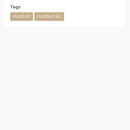
Tags
mostbet
mostbet AZ