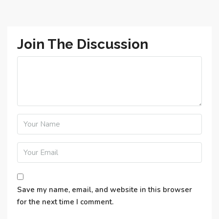
Join The Discussion
Save my name, email, and website in this browser
for the next time I comment.