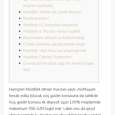
keçirən oyunçular
MostBet Twitter İlk Üyelik Bonusu
Mostbet kimin?
Mostbet AZ bonusları haqqında
Mostbet-e Tez-tez verilən suallar
Bukmekerin dizaynı və funksionallığı
E-Mail vasitəsilə qeydiyyatdan keçin
Mostbet -dən necə pul çıxarmaq olar
Mostbet Ödeme Yöntemleri
Download Mostbet app for Android (apk
file)
Həmçinin MostBet idman mərcləri saytı, möhtəşəm
hesab edilə biləcək xoş gəldin bonusuna da sahibdir.
Xoş gəldin bonusu ilk depozit üçün 100% miqdarında
maksimum 550 AZN təşkil edir. Lakin onu da qeyd