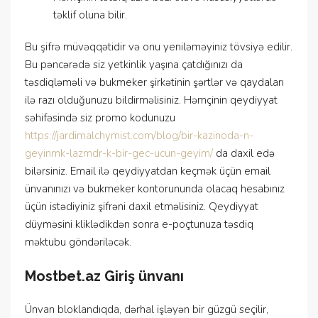
təklif oluna bilir.
Bu şifrə müvəqqətidir və onu yeniləməyiniz tövsiyə edilir.
Bu pəncərədə siz yetkinlik yaşına çatdığınızı da
təsdiqləməli və bukmeker şirkətinin şərtlər və qaydaları
ilə razı olduğunuzu bildirməlisiniz. Həmçinin qeydiyyat
səhifəsində siz promo kodunuzu
https://jardimalchymist.com/blog/bir-kazinoda-n-
geyinmk-lazmdr-k-bir-gec-ucun-geyim/
da daxil edə
bilərsiniz. Email ilə qeydiyyatdan keçmək üçün email
ünvanınızı və bukmeker kontorununda olacaq hesabınız
üçün istədiyiniz şifrəni daxil etməlisiniz. Qeydiyyat
düyməsini kliklədikdən sonra e-poçtunuza təsdiq
məktubu göndəriləcək.
Mostbet.az Giriş ünvanı
Ünvan bloklandıqda, dərhal işləyən bir güzgü seçilir,