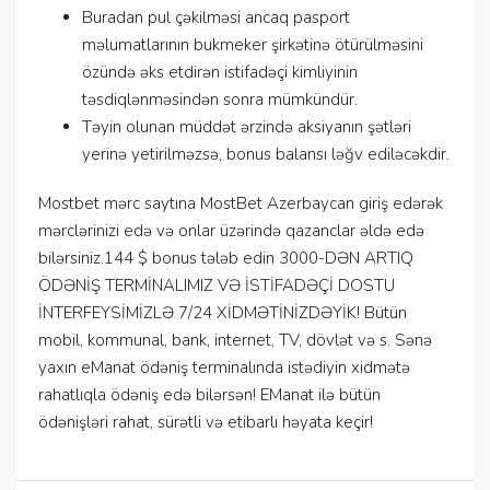
Buradan pul çəkilməsi ancaq pasport
məlumatlarının bukmeker şirkətinə ötürülməsini
özündə əks etdirən istifadəçi kimliyinin
təsdiqlənməsindən sonra mümkündür.
Təyin olunan müddət ərzində aksiyanın şətləri
yerinə yetirilməzsə, bonus balansı ləğv ediləcəkdir.
Mostbet mərc saytına MostBet Azerbaycan giriş edərək
mərclərinizi edə və onlar üzərində qazanclar əldə edə
bilərsiniz.144 $ bonus tələb edin 3000-DƏN ARTIQ
ÖDƏNİŞ TERMİNALIMIZ VƏ İSTİFADƏÇİ DOSTU
İNTERFEYSİMİZLƏ 7/24 XİDMƏTİNİZDƏYİK! Bütün
mobil, kommunal, bank, internet, TV, dövlət və s. Sənə
yaxın eManat ödəniş terminalında istədiyin xidmətə
rahatlıqla ödəniş edə bilərsən! EManat ilə bütün
ödənişləri rahat, sürətli və etibarlı həyata keçir!