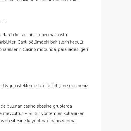
ir.
yarlarda kullanılan sitenin masaüstü
abilirler. Canlı bölümdeki bahislerin kabulü
upona eklenir. Casino modunda, para iadesi geri
ir. Uygun istekle destek ile iletişime geçmeniz
ı da bulunan casino sitesine gruplarda
e mevcuttur. – Bu tür yöntemleri kullanırken,
et web sitesine kaydolmak, bahis yapma,