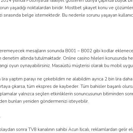
lan 2014 yılında Polonya’da faaliyet gösteren dünya çapında büyük bi
n sorun yaşadığı noktalardan biridir. Mostbet şikayet konu ve çözüm
izi sırasında belge istemektedir. Bu nedenle sorunu yaşayan kullanı
nderemeyecek mesajların sonunda B001 – B002 gibi kodlar eklenece
 denetim altında tutulmaktadır. Online casino hileleri konusunda he
rhangi oyun oynayabilirsiniz. Masaüstü müşterisi olarak bu mobil uy
bin lira yaptım parayı ne çekebildim ne alabildim ayrıca 2 bin lira dah
ortaya çıkarsa, tüm ekspres de kaybeder. Tüm bahisler başarılı olursa,
saplamalar yalnızca seçilen etkinliklerin sonuncusunun bitiminden son
den bunları yeniden göndermenizi isteyebilir.
d
ydan sonra TV8 kanalının sahibi Acun Ilıcalı, reklamlardan gelir eld