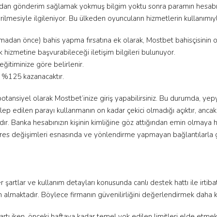
ından gönderim sağlamak yokmuş bilgim yoktu sonra paramın hesabıma
ilmesiyle ilgileniyor. Bu ülkeden oyuncuların hizmetlerin kullanımıyla 
an önce) bahis yapma fırsatına ek olarak, Mostbet bahisçisinin ofisi
ek hizmetine başvurabileceği iletişim bilgileri bulunuyor.
eğitiminize göre belirlenir.
n %125 kazanacaktır.
otansiyel olarak Mostbet’inize giriş yapabilirsiniz. Bu durumda, y
alep edilen parayı kullanmanın on kadar çekici olmadığı açıktır, anca
. Banka hesabınızın kişinin kimliğine göz attığından emin olmaya haz
dres değişimleri esnasında ve yönlendirme yapmayan bağlantılarla g
artlar ve kullanım detayları konusunda canlı destek hattı ile irtiba
rum almaktadır. Böylece firmanın güvenilirliğini değerlendirmek daha 
artı iken, önceki haftaya kadar temel yok edilen limitleri elde etmek 