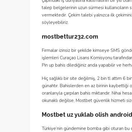
çapındaki iş dünyasına katılmasının bir yılı o
talep belgelerinin uzun sürmesi kullanıcıları
vermektedir. Çekim talebi yalnızca ilk çekimin
söyleyebiliriz.
mostbettur232.com
Firmalar izinsiz bir şekilde kimseye SMS gö
işlemleri Curaçao Lisans Komisyonu tarafından
Pin up bahis dilediğiniz anda yapabilir ve he
Hiç sağlıklı bir site değilmiş, 2 bin tl attım 6 
günahtır. Bahislerden en az birinin kaybettiği 
oranlarıyla çarpılan bahis miktarıdır. Nihai he
okunaklı değilse, Mostbet güvenlik hizmeti siz
Mostbet uz yuklab olish androi
Türkiye’nin gündemine bomba gibi oturan bu ola