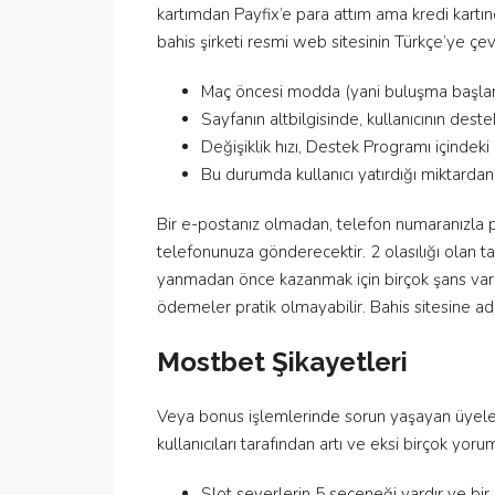
kartımdan Payfix’e para attım ama kredi kart
bahis şirketi resmi web sitesinin Türkçe’ye çevr
Maç öncesi modda (yani buluşma başlamad
Sayfanın altbilgisinde, kullanıcının dest
Değişiklik hızı, Destek Programı içindeki 
Bu durumda kullanıcı yatırdığı miktarda
Bir e-postanız olmadan, telefon numaranızla p
telefonunuza gönderecektir. 2 olasılığı olan t
yanmadan önce kazanmak için birçok şans vardır
ödemeler pratik olmayabilir. Bahis sitesine a
Mostbet Şikayetleri
Veya bonus işlemlerinde sorun yaşayan üyeler ş
kullanıcıları tarafından artı ve eksi birçok yo
Slot severlerin 5 seçeneği vardır ve bir 