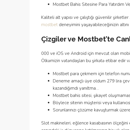
Mostbet Bahis Sitesine Para Yatırdım 
Kaliteli alt yapısı ve çalıştığı güvenilir şir
mostbet
deneyimini yaşayabileceğinizin altını 
Çizgiler ve Mostbet’te Canl
000 ve iOS ve Android için mevcut olan mobil uy
Ölkəmizin vətəndaşları bu şirkətə etibar edir 
Mostbet para çekmem için telefon numar
Deneme amaçlı üye oldum 279 lira çevri
kazandığımdı yanıltma…
Mostbet bahis sitesi, şikayet oluşmaması 
Böylece sitenin müşterisi veya kullanıcıs
Sorunlarınızı çözüme kavuşturmak üzere 
Slot makineleri, eğlence kasabasının ölçeğini 