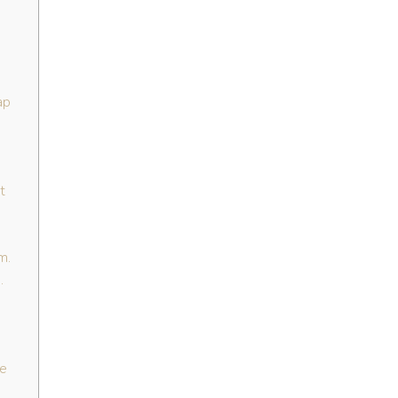
ap
t
m.
…
ne