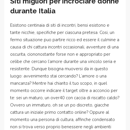
Siti migliori per incrociare donne
durante Italia
Esistono centinaia di siti di incontri, bensi esistono e
tante nicchie, specifiche per ciascuna pretesa. Cosi, un
fermo situazione puo partire ricco ed essere il culmine a
causa di chi cattura incontri occasionali, avventure di una
oscurita, ciononostante forse non e appropriato per
celibe che cercano l’amore durante una vincolo seria e
resistente. Dunque bisogna muoversi da in questo
luogo: avvenimento stai cercando? L’amore o una
mancanza? Mentre hai chiarito il tuo scopo, in quel
momento occorre indicare il target oltre a acconcio per
te: sei un maturo, un over40 con caccia di riscatto caldo?
Ovvero un immaturo, oh se un po discreto, giacche
cattura un iniziale primo contatto online? Oppure al
momento una persona di cultura, affinche condensato
non si trova verso proprio benessere negli ambienti