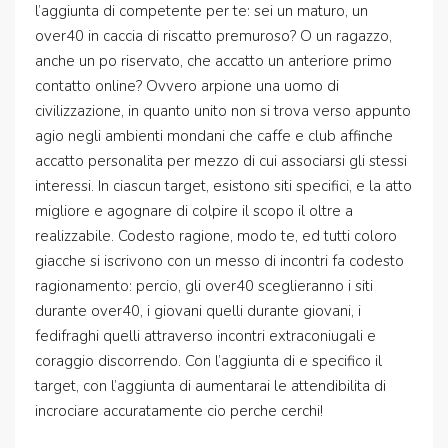
l’aggiunta di competente per te: sei un maturo, un
over40 in caccia di riscatto premuroso? O un ragazzo,
anche un po riservato, che accatto un anteriore primo
contatto online?
Ovvero arpione una uomo di
civilizzazione, in quanto unito non si trova verso appunto
agio negli ambienti mondani che caffe e club affinche
accatto personalita per mezzo di cui associarsi gli stessi
interessi. In ciascun target, esistono siti specifici, e la atto
migliore e agognare di colpire il scopo il oltre a
realizzabile. Codesto ragione, modo te, ed tutti coloro
giacche si iscrivono con un messo di incontri fa codesto
ragionamento: percio, gli over40 sceglieranno i siti
durante over40, i giovani quelli durante giovani, i
fedifraghi quelli attraverso incontri extraconiugali e
coraggio discorrendo. Con l’aggiunta di e specifico il
target, con l’aggiunta di aumentarai le attendibilita di
incrociare accuratamente cio perche cerchi!