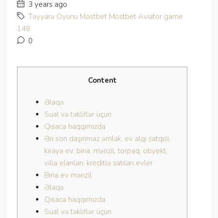
3 years ago
Təyyarə Oyunu Mostbet Mostbet Aviator game
148
0
Content
Əlaqə
Sual və təkliflər üçün
Qısaca haqqımızda
Ən son daşınmaz əmlak, ev alqı satqısı,
kirayə ev, bina, mənzil, torpaq, obyekt,
villa elanları, kreditlə satılan evler
Bina ev mənzil
Əlaqə
Qısaca haqqımızda
Sual və təkliflər üçün