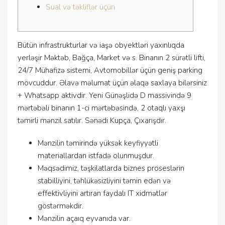
Sual və təkliflər üçün
Bütün infrastrukturlar və iaşə obyektləri yaxınlıqda
yerləşir Məktəb, Bağça, Market və s. Binanın 2 sürətli lifti,
24/7 Mühafizə sistemi, Avtomobillər üçün geniş parking
mövcuddur. Əlavə məlumat üçün əlaqə saxlaya bilərsiniz
+ Whatsapp aktivdir. Yeni Günəşlidə D massivində 9
mərtəbəli binanın 1-ci mərtəbəsində, 2 otaqlı yaxşı
təmirli mənzil satılır. Sənədi Kupça, Çıxarışdır.
Mənzilin təmirində yüksək keyfiyyətli
materiallardan istfadə olunmuşdur.
Məqsədimiz, təşkilatlarda biznes proseslərin
stabilliyini, təhlükəsizliyini təmin edən və
effektivliyini artıran faydalı IT xidmətlər
göstərməkdir.
Mənzilin açaıq eyvanıda var.