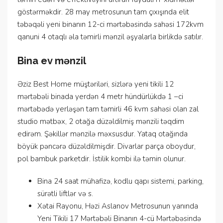
göstərməkdir. 28 may metrosunun tam çıxışında elit
təbəqəli yeni binanın 12-ci mərtəbəsində sahəsi 172kvm
qanuni 4 otaqlı əla təmirli mənzil əşyalarla birlikdə satılır.
Bina ev mənzil
Əziz Best Home müştəriləri, sizlərə yeni tikili 12
mərtəbəli binada yerdən 4 metr hündürlükdə 1 –ci
mərtəbədə yerləşən tam təmirli 46 kvm sahəsi olan zal
studio mətbəx, 2 otağa düzəldilmiş mənzili təqdim
edirəm. Şəkillər mənzilə məxsusdur. Yataq otağında
böyük pəncərə düzəldilmişdir. Divarlar parça oboydur,
pol bambuk parketdir. İstilik kombi ilə təmin olunur.
Bina 24 saat mühafizə, kodlu qapı sistemi, parking,
sürətli liftlər və s.
Xətai Rayonu, Həzi Aslanov Metrosunun yanında
Yeni Tikili 17 Mərtəbəli Binanın 4-cü Mərtəbəsində