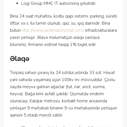
Logi Group MMC İT autsorsinq şirkətidir.
Bina 24 saat mühafizə, kodlu qapı sistemi, parking, sürətli
liftlər və s. Ilə təmin olunub, qaz, su, işıq daimidir. Bina
bütün
http://www.jardimalchymist.com/
infrastrukturalara
yaxın yerləşir. Əlavə məlumatçün əlaqə saxlaya
bilərsiniz, firmanın xidmət haqqı 1% təşkil edir.
Əlaqə
Torpaq sahəsi çıxarış ilə 24 sotdur,əslində 33 sot. Həyət
yani sahədə yaşamaq üçün 100kv ev mövcuddur. Çoxlu
sayda meyvə gətirən ağaclar (tut, nar, əncil, xurma,
heyva). Bağa kimi asfalt çəkilib. Qiymətdə endirim
olunacaq. Xalqlar metrosu, kontakt home arxasında
yerləşən 9 mərtəbəli binanın 9-cu mərtəbəsində yerləşən
qanuni 5 otaqlı mənzil satılır.