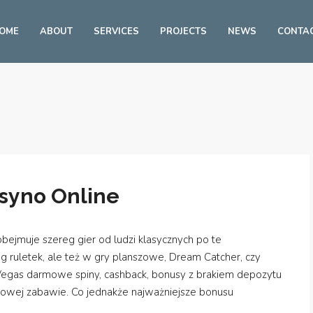
OME
ABOUT
SERVICES
PROJECTS
NEWS
CONTA
syno Online
jmuje szereg gier od ludzi klasycznych po te
eg ruletek, ale też w gry planszowe, Dream Catcher, czy
Vegas darmowe spiny, cashback, bonusy z brakiem depozytu
zardowej zabawie. Co jednakże najważniejsze bonusu