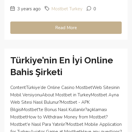
3 years ago
Mostbet Turkey
0
Read More
Türkiye’nin En İyi Online
Bahis Şirketi
ContentTürkiye’de Online Casino MostbetWeb Sitesinin
Mobil VersiyonuAbout Mostbet in TurkeyMostbet Ayna
Web Sitesi Nasıl Bulunur?Mostbet - APK
BilgisiMostbet'te Bonus Nasıl Kullanılır?açıklaması
MostbetHow to Withdraw Money from Mostbet?
Mostbet'e Nasıl Para Yatırılır?Mostbet Mobile Application
for TurkeyAviator Game at MostbetHave any questions?