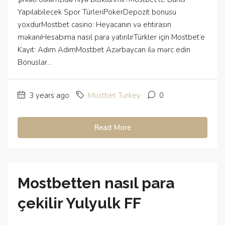
Yapılabilecek Spor TürleriPokerDepozit bonusu
yoxdurMostbet casino: Heyacanın və ehtirasın
məkanıHesabıma nasıl para yatırılırTürkler için Mostbet’e
Kayıt: Adım AdımMostbet Azərbaycan ilə mərc edin
Bonuslar...
3 years ago
Mostbet Turkey
0
Read More
Mostbetten nasıl para
çekilir Yulyulk FF