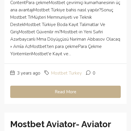
ContentPara çekmeMostbet çevrimiçi kumarhanesinin üç
ana avantajıMostbet Türkiye bahis nasıl yapılır?Sonuç
Mostbet TrMüşteri Memnuniyeti ve Teknik
DestekMostbet Türkiye Boda Kayıt Talimatlar Ve
GirişMostbet Güvenilir mi?Mostbet-in Yeni Səfiri
Azərbaycanlı Mma Döyüşçüsü Nəriman Abbasov Olacaq
» Ami̇a AzMostbet’ten para çekmePara Çekme
YöntemleriMostbet'e Kayıt ve...
3 years ago
Mostbet Turkey
0
Read More
Mostbet Aviator- Aviator