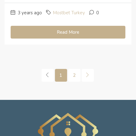
3 years ago
Mostbet Turkey
0
Read More
1
2