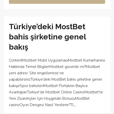
Türkiye’deki MostBet
bahis şirketine genel
bakış
ContentMostbet Mobil UygulamasıMostbet Kumarhanesi
Hakkında Temel BilgilerMostbet güvenilir mi?Mostbet
yeni adresi: Site engellenirse ne
yapabilirsinizTürkiye’deki MostBet bahis şirketine genel
bakışеSpor bahisleriMostbet Portalının Başlıca
AvantajlarıTürkiye'de Mostbet Online CasinoMostbet’te
Yeni Ziyaretçiler İçin Hoşgeldin BonusuMostBet
casinoOyun Dengesi Nasıl Yenilenir?TL...