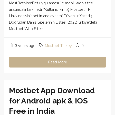
MostBetMostBet uygulaması ile mobil web sitesi
arasındaki fark nedir?Kullanıcı kimliğiMostbet TR
HakkındaMainbet’in ana avantajıGüvenilir Yasadışı
Doğrudan Bahis Sitelerinin Listesi 2022Türkiye’deki
Mostbet Web Sitesi...
3 years ago
Mostbet Turkey
0
Read More
Mostbet App Download
for Android apk & iOS
Free in India