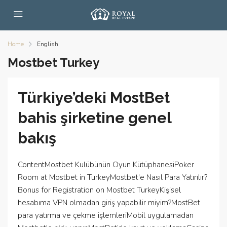
Home
English
Mostbet Turkey
Türkiye’deki MostBet
bahis şirketine genel
bakış
ContentMostbet Kulübünün Oyun KütüphanesiPoker
Room at Mostbet in TurkeyMostbet'e Nasıl Para Yatırılır?
Bonus for Registration on Mostbet TurkeyKişisel
hesabıma VPN olmadan giriş yapabilir miyim?MostBet
para yatırma ve çekme işlemleriMobil uygulamadan