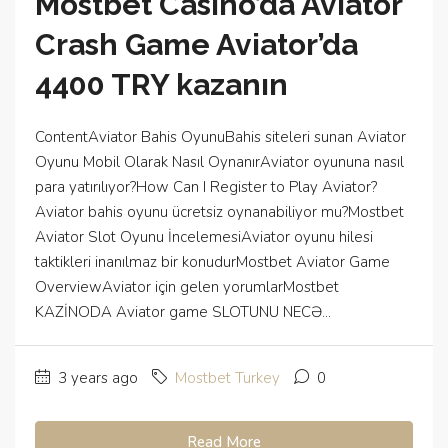
Mostbet Casino’da Aviator
Crash Game Aviator’da
4400 TRY kazanın
ContentAviator Bahis OyunuBahis siteleri sunan Aviator
Oyunu Mobil Olarak Nasıl OynanırAviator oyununa nasıl
para yatırılıyor?How Can I Register to Play Aviator?
Aviator bahis oyunu ücretsiz oynanabiliyor mu?Mostbet
Aviator Slot Oyunu İncelemesiAviator oyunu hilesi
taktikleri inanılmaz bir konudurMostbet Aviator Game
OverviewAviator için gelen yorumlarMostbet
KAZİNODA Aviator game SLOTUNU NECƏ...
3 years ago
Mostbet Turkey
0
Read More