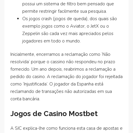
possui um sistema de filtro bem pensado que
permite restringir facilmente sua pesquisa.
Os jogos crash (jogos de queda), dos quais são
exemplo jogos como o Aviator, o JetX ou o
Zeppelin são cada vez mais apreciados pelos
jogadores em todo o mundo.
Inicialmente, encerramos a reclamação como ‘Não
resolvida’ porque o cassino não respondeu no prazo
fornecido. Um ano depois, reabrimos a reclamação a
pedido do casino. A reclamação do jogador foi rejeitada
como ‘Injustificada’. O jogador da Espanha está
reclamando de transações não autorizadas em sua
conta bancária.
Jоgоs dе Саsіnо Mоstbеt
A SIC explica-lhe como funciona esta casa de apostas e