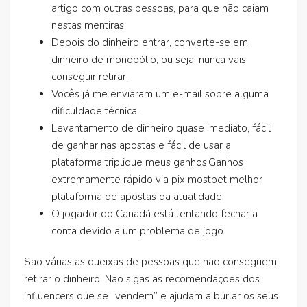
artigo com outras pessoas, para que não caiam
nestas mentiras.
Depois do dinheiro entrar, converte-se em
dinheiro de monopólio, ou seja, nunca vais
conseguir retirar.
Vocês já me enviaram um e-mail sobre alguma
dificuldade técnica.
Levantamento de dinheiro quase imediato, fácil
de ganhar nas apostas e fácil de usar a
plataforma triplique meus ganhos.Ganhos
extremamente rápido via pix mostbet melhor
plataforma de apostas da atualidade.
O jogador do Canadá está tentando fechar a
conta devido a um problema de jogo.
São várias as queixas de pessoas que não conseguem
retirar o dinheiro. Não sigas as recomendações dos
influencers que se “vendem” e ajudam a burlar os seus