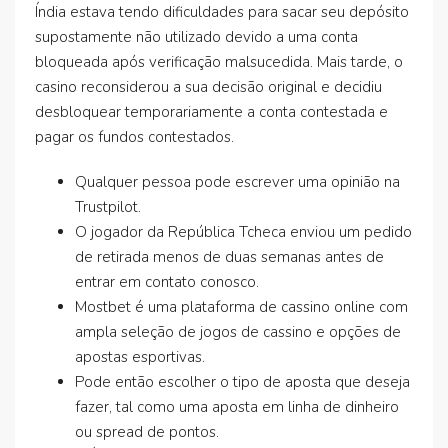
Índia estava tendo dificuldades para sacar seu depósito
supostamente não utilizado devido a uma conta
bloqueada após verificação malsucedida. Mais tarde, o
casino reconsiderou a sua decisão original e decidiu
desbloquear temporariamente a conta contestada e
pagar os fundos contestados.
Qualquer pessoa pode escrever uma opinião na
Trustpilot.
O jogador da República Tcheca enviou um pedido
de retirada menos de duas semanas antes de
entrar em contato conosco.
Mostbet é uma plataforma de cassino online com
ampla seleção de jogos de cassino e opções de
apostas esportivas.
Pode então escolher o tipo de aposta que deseja
fazer, tal como uma aposta em linha de dinheiro
ou spread de pontos.