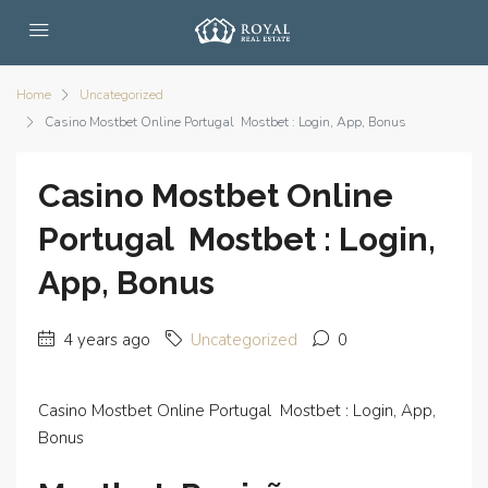
Home
Uncategorized
Casino Mostbet Online Portugal ️ Mostbet : Login, App, Bonus
Casino Mostbet Online
Portugal ️ Mostbet : Login,
App, Bonus
4 years ago
Uncategorized
0
Casino Mostbet Online Portugal ️ Mostbet : Login, App,
Bonus