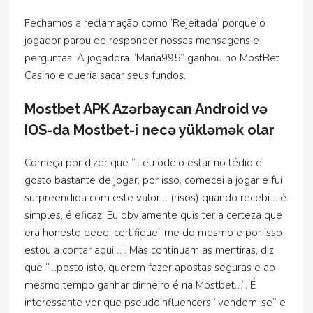
Fechamos a reclamação como ‘Rejeitada’ porque o
jogador parou de responder nossas mensagens e
perguntas. A jogadora “Maria995” ganhou no MostBet
Casino e queria sacar seus fundos.
Mostbet APK Azərbaycan Android və
IOS-da Mostbet-i necə yükləmək olar
Começa por dizer que “…eu odeio estar no tédio e
gosto bastante de jogar, por isso, comecei a jogar e fui
surpreendida com este valor… (risos) quando recebi… é
simples, é eficaz. Eu obviamente quis ter a certeza que
era honesto eeee, certifiquei-me do mesmo e por isso
estou a contar aqui…“. Mas continuam as mentiras, diz
que “…posto isto, querem fazer apostas seguras e ao
mesmo tempo ganhar dinheiro é na Mostbet…“. É
interessante ver que pseudoinfluencers “vendem-se” e