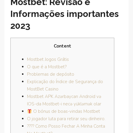
Mostbet: Revisão e
Informações importantes
2023
Content
Mostbet Jogos Grátis
O que é a Mostbet?
Problemas de depósito
Explicação do Índice de Segurança do
MostBet Casino
Mostbet APK Azərbaycan Android və
IOS-da Mostbet-i necə yükləmək olar
O bónus de boas-vindas Mostbet
O jogador luta para retirar seu dinheiro.
???? Como Posso Fechar A Minha Conta