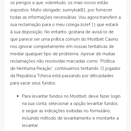
os perigos a que, sobretudo, os mais novos estão
expostos. Muito obrigado, sunnykuk81, por fornecer
todas as informações necessárias. Vou agora transferir a
sua reclamação para o meu colega Jozef ( ) que estará
à sua disposição. No entanto, gostaria de avisá-lo de
que parece ser uma prática comum do Mostbet Casino
nos ignorar completamente em nossas tentativas de
mediar qualquer tipo de problema. Apesar de muitas
reclamações não resolvidas marcadas como “Política
de Nenhuma Reação”, continuamos tentando. O jogador
da República Tcheca está passando por dificuldades
para sacar seus fundos.
Para levantar fundos no Mostbet, deve fazer login
na sua conta, selecionar a opção levantar fundos
e seguir as indicações exibidas no formulário,
incluindo método de levantamento e montante a
levantar.