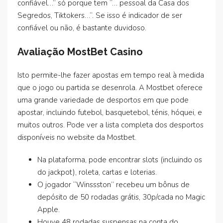
confiável…” só porque tem “… pessoal da Casa dos
Segredos, Tiktokers…“. Se isso é indicador de ser
confiável ou não, é bastante duvidoso.
Avaliação MostBet Casino
Isto permite-lhe fazer apostas em tempo real à medida
que o jogo ou partida se desenrola. A Mostbet oferece
uma grande variedade de desportos em que pode
apostar, incluindo futebol, basquetebol, ténis, hóquei, e
muitos outros. Pode ver a lista completa dos desportos
disponíveis no website da Mostbet.
Na plataforma, pode encontrar slots (incluindo os
do jackpot), roleta, cartas e loterias.
O jogador “Winssston” recebeu um bônus de
depósito de 50 rodadas grátis, 30p/cada no Magic
Apple.
Houve 48 rodadas suspensas na conta do