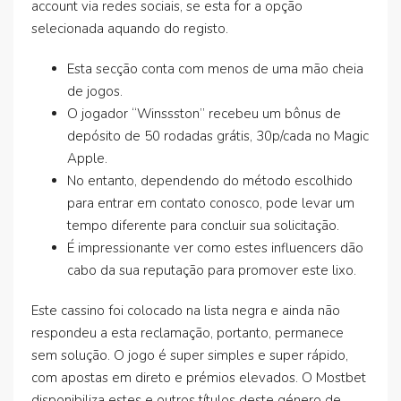
account via redes sociais, se esta for a opção
selecionada aquando do registo.
Esta secção conta com menos de uma mão cheia
de jogos.
O jogador “Winssston” recebeu um bônus de
depósito de 50 rodadas grátis, 30p/cada no Magic
Apple.
No entanto, dependendo do método escolhido
para entrar em contato conosco, pode levar um
tempo diferente para concluir sua solicitação.
É impressionante ver como estes influencers dão
cabo da sua reputação para promover este lixo.
Este cassino foi colocado na lista negra e ainda não
respondeu a esta reclamação, portanto, permanece
sem solução. O jogo é super simples e super rápido,
com apostas em direto e prémios elevados. O Mostbet
disponibiliza estes e outros títulos deste género de