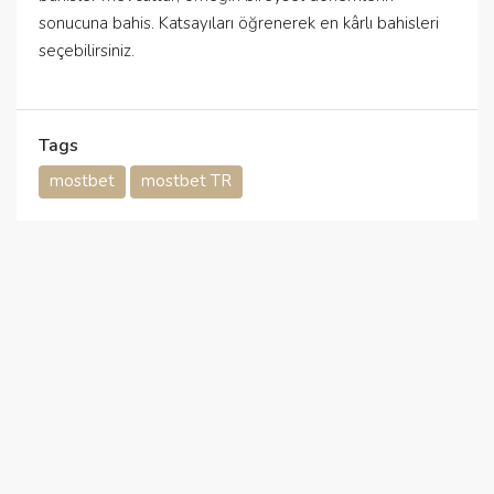
sonucuna bahis. Katsayıları öğrenerek en kârlı bahisleri
seçebilirsiniz.
Tags
mostbet
mostbet TR