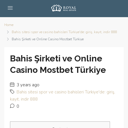
Home
Bahis sitesi spor ve casino bahisleri Türkiye'de: giriş, kayıt, indir 888
Bahis Şirketi ve Online Casino Mostbet Türkiye
Bahis Şirketi ve Online
Casino Mostbet Türkiye
3 years ago
Bahis sitesi spor ve casino bahisleri Türkiye'de: giriş,
kayıt, indir 888
0