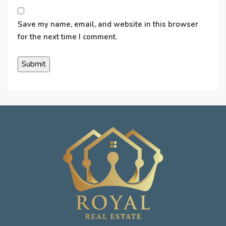
Save my name, email, and website in this browser
for the next time I comment.