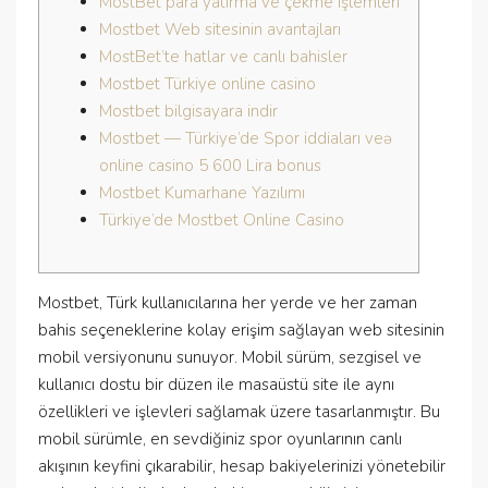
MostBet para yatırma ve çekme işlemleri
Mostbet Web sitesinin avantajları
MostBet’te hatlar ve canlı bahisler
Mostbet Türkiye online casino
Mostbet bilgisayara indir
Mostbet — Türkiye’de Spor iddiaları veə
online casino 5 600 Lira bonus
Mostbet Kumarhane Yazılımı
Türkiye’de Mostbet Online Casino
Mostbet, Türk kullanıcılarına her yerde ve her zaman
bahis seçeneklerine kolay erişim sağlayan web sitesinin
mobil versiyonunu sunuyor. Mobil sürüm, sezgisel ve
kullanıcı dostu bir düzen ile masaüstü site ile aynı
özellikleri ve işlevleri sağlamak üzere tasarlanmıştır. Bu
mobil sürümle, en sevdiğiniz spor oyunlarının canlı
akışının keyfini çıkarabilir, hesap bakiyelerinizi yönetebilir