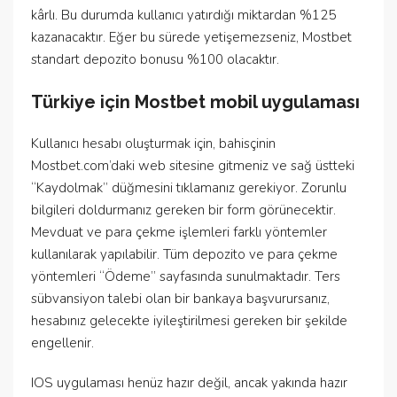
kârlı. Bu durumda kullanıcı yatırdığı miktardan %125
kazanacaktır. Eğer bu sürede yetişemezseniz, Mostbet
standart depozito bonusu %100 olacaktır.
Türkiye için Mostbet mobil uygulaması
Kullanıcı hesabı oluşturmak için, bahisçinin
Mostbet.com’daki web sitesine gitmeniz ve sağ üstteki
“Kaydolmak” düğmesini tıklamanız gerekiyor. Zorunlu
bilgileri doldurmanız gereken bir form görünecektir.
Mevduat ve para çekme işlemleri farklı yöntemler
kullanılarak yapılabilir. Tüm depozito ve para çekme
yöntemleri “Ödeme” sayfasında sunulmaktadır. Ters
sübvansiyon talebi olan bir bankaya başvurursanız,
hesabınız gelecekte iyileştirilmesi gereken bir şekilde
engellenir.
IOS uygulaması henüz hazır değil, ancak yakında hazır