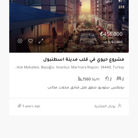
₺456,000
₺2,900/sq ft
مشروع حيوي في قلب مدينة اسطنبول
Piyalepaşa İstanbul Sitesi, İstiklal Mahallesi, Beyoğlu, Istanbul, Marmara Region, 34440, Turkey
1560
2
2
Sq Ft
دوبلكس, ستوديو, شقق, فلل, فنادق, محلات, مكاتب
رويال العقارية
5 years ago