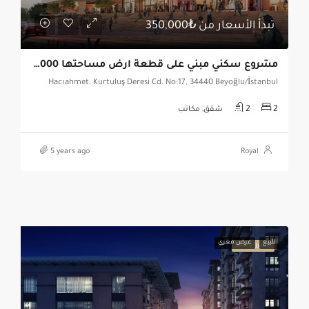
تبدأ الأسعار من
₺350,000
مشروع سكني مبني على قطعة أرض مساحتها 7000 متر مربع في بيوغلو في الجانب الأوروبي من اسطنبول
Hacıahmet, Kurtuluş Deresi Cd. No:17, 34440 Beyoğlu/İstanbul
2
2
شقق, مكاتب
5 years ago
Royal
للبيع
عرض مغري
مشروع مميز