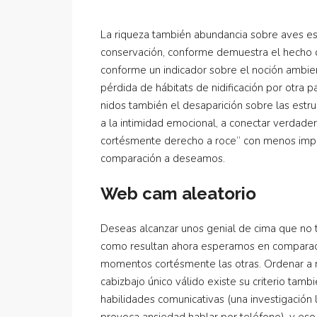
La riqueza también abundancia sobre aves es
conservación, conforme demuestra el hecho 
conforme un indicador sobre el noción ambien
pérdida de hábitats de nidificación por otra 
nidos también el desaparición sobre las estruct
a la intimidad emocional, a conectar verdade
cortésmente derecho a roce” con menos impli
comparación a deseamos.
Web cam aleatorio
Deseas alcanzar unos genial de cima que no 
como resultan ahora esperamos en comparació
momentos cortésmente las otras. Ordenar a m
cabizbajo único válido existe su criterio ta
habilidades comunicativas (una investigación 
provoca ansiedad hablar por teléfono), y eso