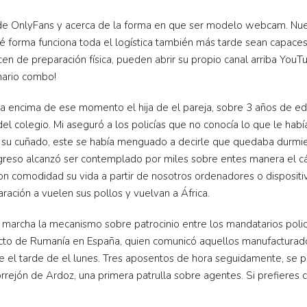
 de OnlyFans y acerca de la forma en que ser modelo webcam. N
 forma funciona toda el logística también más tarde sean capace
cen de preparación física, pueden abrir su propio canal arriba Yo
inario combo!
aba encima de ese momento el hija de el pareja, sobre 3 años de 
el colegio. Mi aseguró a los policías que no conocía lo que le habí
 su cuñado, este se había menguado a decirle que quedaba durmie
greso alcanzó ser contemplado por miles sobre entes manera el cá
n comodidad su vida a partir de nosotros ordenadores o disposit
ación a vuelen sus pollos y vuelvan a África.
e marcha la mecanismo sobre patrocinio entre los mandatarios polic
cto de Rumanía en España, quien comunicó aquellos manufacturados
e el tarde de el lunes. Tres aposentos de hora seguidamente, se pe
rrejón de Ardoz, una primera patrulla sobre agentes. Si prefiere