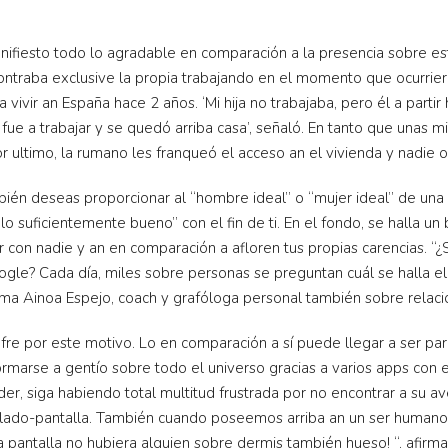
nifiesto todo lo agradable en comparación a la presencia sobre es
ontraba exclusive la propia trabajando en el momento que ocurrie
 a vivir an España hace 2 años. ‘Mi hija no trabajaba, pero él a part
ue a trabajar y se quedó arriba casa’, señaló. En tanto que unas min
or ultimo, la rumano les franqueó el acceso an el vivienda y nadie o
én deseas proporcionar al “hombre ideal” o “mujer ideal” de una m
suficientemente bueno” con el fin de ti. En el fondo, se halla un bu
con nadie y an en comparación a afloren tus propias carencias. “¿S
le? Cada día, miles sobre personas se preguntan cuál se halla e
firma Ainoa Espejo, coach y grafóloga personal también sobre relac
re por este motivo. Lo en comparación a sí puede llegar a ser par
marse a gentío sobre todo el universo gracias a varios apps con el 
er, siga habiendo total multitud frustrada por no encontrar a su a
lado-pantalla. También cuando poseemos arriba an un ser humano,
 pantalla no hubiera alguien sobre dermis también hueso! “, afirma