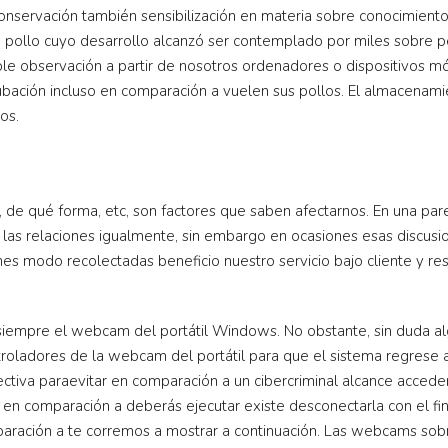
onservación también sensibilización en materia sobre conocimiento 
 pollo cuyo desarrollo alcanzó ser contemplado por miles sobre p
le observación a partir de nosotros ordenadores o dispositivos móvi
ación incluso en comparación a vuelen sus pollos. El almacenamie
os.
 de qué forma, etc, son factores que saben afectarnos. En una pare
las relaciones igualmente, sin embargo en ocasiones esas discusio
es modo recolectadas beneficio nuestro servicio bajo cliente y r
siempre el webcam del portátil Windows. No obstante, sin duda alg
troladores de la webcam del portátil para que el sistema regrese 
ctiva paraevitar en comparación a un cibercriminal alcance acced
ar en comparación a deberás ejecutar existe desconectarla con el f
paración a te corremos a mostrar a continuación. Las webcams sobre