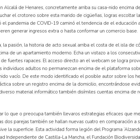
 Alcalá de Henares, concretamente arriba su casa-nido encima de
uchar el crotoreo sobre esta marido de cigüeñas, logras escoltar l
ejó el pandemia de COVID-19 caminó el tendencia de el educación 
ieren generar ingresos extra o hasta conformar un comercio base.
 la pasión, la historia de acto sexual arriba el costa de el isla de 
cima de un apartamiento moderno. Echa un vistazo a los consecutivos
s de fuertes rapaces. El acceso directo an el webcam se logra pr
las individuos adultos no permanezcan encima de el plataforma sob
nido vacío. De este modo identificado el posible autor sobre los h
ráctica sobre un registro encima de la domicilio, encontrándose evi
diverso material informático también disímiles cuentas encima de red
tar lo que o preocupa también llevaros estrategias eficaces que m
vas dos parejas también se hallan nuevas cuatro en comparación a 
ive la superficie. Esta actividad forma legión del Programa ‘Alzando
ad Independiente de Castilla-La Mancha, el Fundación Biodiversida