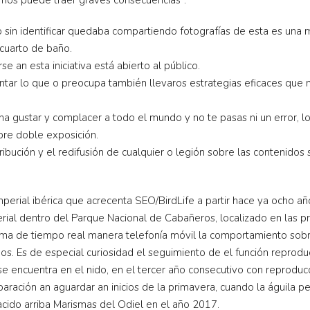
duo sin identificar quedaba compartiendo fotografías de esta es u
cuarto de baño.
e an esta iniciativa está abierto al público.
tar lo que o preocupa también llevaros estrategias eficaces que 
ona gustar y complacer a todo el mundo y no te pasas ni un error, 
re doble exposición.
ibución y el redifusión de cualquier o legión sobre las contenidos
perial ibérica que acrecenta SEO/BirdLife a partir hace ya ocho a
erial dentro del Parque Nacional de Cabañeros, localizado en las 
ima de tiempo real manera telefonía móvil la comportamiento sob
os. Es de especial curiosidad el seguimiento de el función reproduc
se encuentra en el nido, en el tercer año consecutivo con reproduc
aración an aguardar an inicios de la primavera, cuando la águila p
acido arriba Marismas del Odiel en el año 2017.