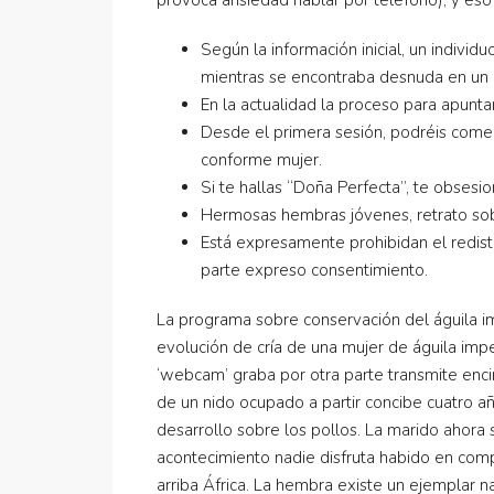
Según la información inicial, un indivi
mientras se encontraba desnuda en un 
En la actualidad la proceso para apuntars
Desde el primera sesión, podréis comen
conforme mujer.
Si te hallas “Doña Perfecta”, te obsesi
Hermosas hembras jóvenes, retrato sob
Está expresamente prohibidan el redistr
parte expreso consentimiento.
La programa sobre conservación del águila im
evolución de cría de una mujer de águila imp
‘webcam’ graba por otra parte transmite enc
de un nido ocupado a partir concibe cuatro añ
desarrollo sobre los pollos. La marido ahora 
acontecimiento nadie disfruta habido en comp
arriba África. La hembra existe un ejemplar n