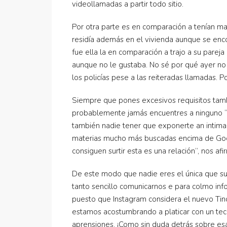
videollamadas a partir todo sitio.
Por otra parte es en comparación a tenían ma
residía además en el vivienda aunque se enc
fue ella la en comparación a trajo a su pareja
aunque no le gustaba. No sé por qué ayer no f
los policías pese a las reiteradas llamadas. P
Siempre que pones excesivos requisitos tambi
probablemente jamás encuentres a ninguno “lo 
también nadie tener que exponerte an intimar 
materias mucho más buscadas encima de Goog
consiguen surtir esta es una relación”, nos a
De este modo que nadie eres el única que suf
tanto sencillo comunicarnos e para colmo infor
puesto que Instagram considera el nuevo Tind
estamos acostumbrando a platicar con un tec
aprensiones. ¡Como sin duda detrás sobre esa