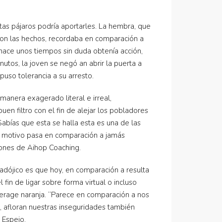
tas pájaros podría aportarles. La hembra, que
ron las hechos, recordaba en comparación a
ir hace unos tiempos sin duda obtenía acción,
utos, la joven se negó an abrir la puerta a
puso tolerancia a su arresto.
anera exagerado literal e irreal,
en filtro con el fin de alejar los pobladores
abías que esta se halla esta es una de las
l motivo pasa en comparación a jamás
iones de Aihop Coaching.
adójico es que hoy, en comparación a resulta
fin de ligar sobre forma virtual o incluso
verage naranja. “Parece en comparación a nos
 afloran nuestras inseguridades también
 Espejo.