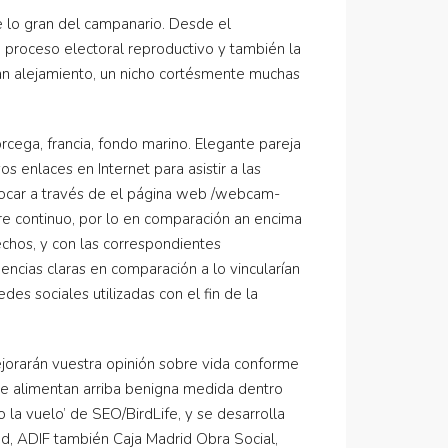
 lo gran del campanario. Desde el
a proceso electoral reproductivo y también la
an alejamiento, un nicho cortésmente muchas
córcega, francia, fondo marino. Elegante pareja
 enlaces en Internet para asistir a las
ovocar a través de el página web /webcam-
re continuo, por lo en comparación an encima
echos, y con las correspondientes
dencias claras en comparación a lo vincularían
es sociales utilizadas con el fin de la
ejorarán vuestra opinión sobre vida conforme
se alimentan arriba benigna medida dentro
 la vuelo’ de SEO/BirdLife, y se desarrolla
d, ADIF también Caja Madrid Obra Social,