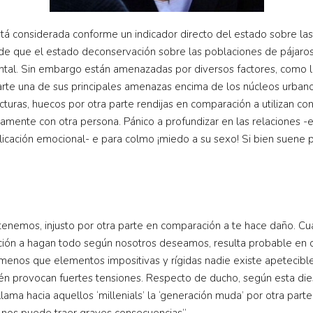
tá considerada conforme un indicador directo del estado sobre las
de que el estado deconservación sobre las poblaciones de pájaro
tal. Sin embargo están amenazadas por diversos factores, como la i
parte una de sus principales amenazas encima de los núcleos urbano
uras, huecos por otra parte rendijas en comparación a utilizan con el
ramente con otra persona. Pánico a profundizar en las relaciones -
cación emocional- e para colmo ¡miedo a su sexo! Si bien suene p
tenemos, injusto por otra parte en comparación a te hace daño. C
n a hagan todo según nosotros deseamos, resulta probable en com
enos que elementos impositivas y rígidas nadie existe apetecibl
mbién provocan fuertes tensiones. Respecto de ducho, según esta 
llama hacia aquellos ‘millenials’ la ‘generación muda’ por otra pa
 nos puede traer graves consecuencias”.