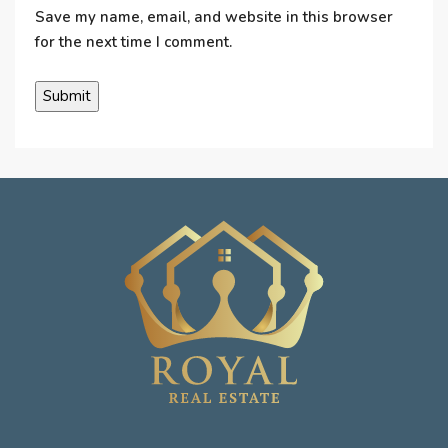
Save my name, email, and website in this browser
for the next time I comment.