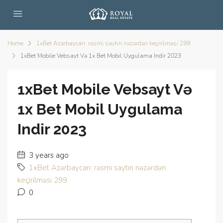
Home
1xBet Azərbaycan: rəsmi saytın nəzərdən keçirilməsi 299
1xBet Mobile Vebsayt Və 1x Bet Mobil Uygulama Indir 2023
1xBet Mobile Vebsayt Və
1x Bet Mobil Uygulama
Indir 2023
3 years ago
1xBet Azərbaycan: rəsmi saytın nəzərdən
keçirilməsi 299
0