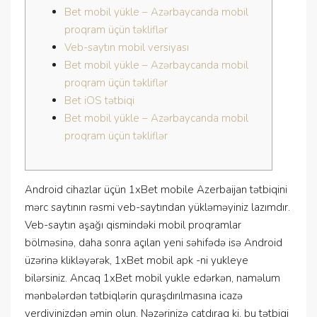
Bet mobil yükle – Azərbaycanda mobil
proqram üçün təkliflər
Veb-saytın mobil versiyası
Bet mobil yükle – Azərbaycanda mobil
proqram üçün təkliflər
Bet iOS tətbiqi
Bet mobil yükle – Azərbaycanda mobil
proqram üçün təkliflər
Android cihazlar üçün 1xBet mobile Azerbaijan tətbiqini
mərc saytının rəsmi veb-saytından yükləməyiniz lazımdır.
Veb-saytın aşağı qismindəki mobil proqramlar
bölməsinə, daha sonra açılan yeni səhifədə isə Android
üzərinə klikləyərək, 1xBet mobil apk -ni yukleye
bilərsiniz. Ancaq 1xBet mobil yukle edərkən, naməlum
mənbələrdən tətbiqlərin quraşdırılmasına icazə
verdiyinizdən əmin olun. Nəzərinizə çatdıraq ki, bu tətbiqi