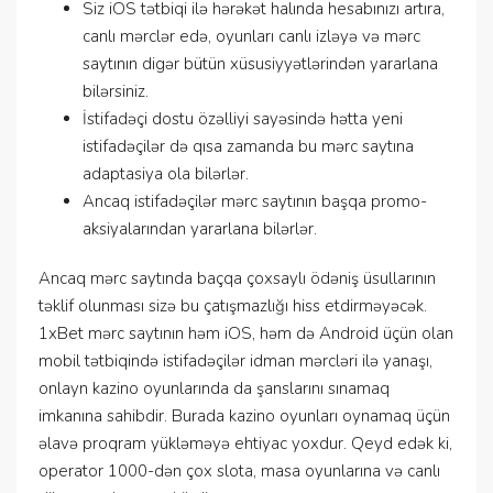
Siz iOS tətbiqi ilə hərəkət halında hesabınızı artıra,
canlı mərclər edə, oyunları canlı izləyə və mərc
saytının digər bütün xüsusiyyətlərindən yararlana
bilərsiniz.
İstifadəçi dostu özəlliyi sayəsində hətta yeni
istifadəçilər də qısa zamanda bu mərc saytına
adaptasiya ola bilərlər.
Ancaq istifadəçilər mərc saytının başqa promo-
aksiyalarından yararlana bilərlər.
Ancaq mərc saytında baçqa çoxsaylı ödəniş üsullarının
təklif olunması sizə bu çatışmazlığı hiss etdirməyəcək.
1xBet mərc saytının həm iOS, həm də Android üçün olan
mobil tətbiqində istifadəçilər idman mərcləri ilə yanaşı,
onlayn kazino oyunlarında da şanslarını sınamaq
imkanına sahibdir. Burada kazino oyunları oynamaq üçün
əlavə proqram yükləməyə ehtiyac yoxdur. Qeyd edək ki,
operator 1000-dən çox slota, masa oyunlarına və canlı