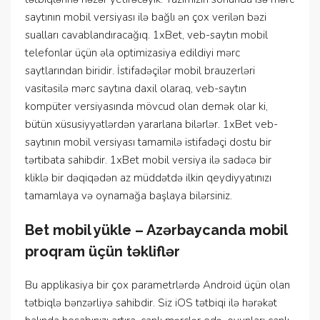
saytının mobil versiyası ilə bağlı ən çox verilən bəzi
sualları cavablandıracağıq. 1xBet, veb-saytın mobil
telefonlar üçün əla optimizasiya edildiyi mərc
saytlarından biridir. İstifadəçilər mobil brauzerləri
vasitəsilə mərc saytına daxil olaraq, veb-saytın
kompüter versiyasında mövcud olan demək olar ki,
bütün xüsusiyyətlərdən yararlana bilərlər. 1xBet veb-
saytının mobil versiyası tamamilə istifadəçi dostu bir
tərtibata sahibdir. 1xBet mobil versiya ilə sadəcə bir
kliklə bir dəqiqədən az müddətdə ilkin qeydiyyatınızı
tamamlaya və oynamağa başlaya bilərsiniz.
Bet mobil yükle – Azərbaycanda mobil
proqram üçün təkliflər
Bu applikasiya bir çox parametrlərdə Android üçün olan
tətbiqlə bənzərliyə sahibdir. Siz iOS tətbiqi ilə hərəkət