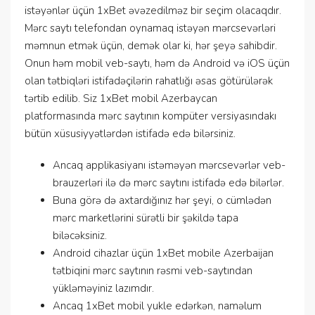
istəyənlər üçün 1xBet əvəzedilməz bir seçim olacaqdır.
Mərc saytı telefondan oynamaq istəyən mərcsevərləri
məmnun etmək üçün, demək olar ki, hər şeyə sahibdir.
Onun həm mobil veb-saytı, həm də Android və iOS üçün
olan tətbiqləri istifadəçilərin rahatlığı əsas götürülərək
tərtib edilib. Siz 1xBet mobil Azerbaycan
platformasında mərc saytının kompüter versiyasındakı
bütün xüsusiyyətlərdən istifadə edə bilərsiniz.
Ancaq applikasiyanı istəməyən mərcsevərlər veb-
brauzerləri ilə də mərc saytını istifadə edə bilərlər.
Buna görə də axtardığınız hər şeyi, o cümlədən
mərc marketlərini sürətli bir şəkildə tapa
biləcəksiniz.
Android cihazlar üçün 1xBet mobile Azerbaijan
tətbiqini mərc saytının rəsmi veb-saytından
yükləməyiniz lazımdır.
Ancaq 1xBet mobil yukle edərkən, naməlum