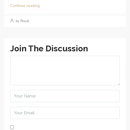
Continue reading
by Royal
Join The Discussion