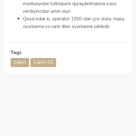
mənbələrdən tətbiqlərin quraşdırılmasına icazə
verdiyinizdən əmin olun.
Qeyd edək ki, operator 1000-dən çox slota, masa
oyunlarına və canlı diler oyunlarına sahibdir.
Tags
1xbet
1xbet AZ