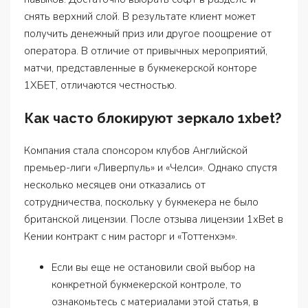
снять верхний слой. В результате клиент может
получить денежный приз или другое поощрение от
оператора. В отличие от привычных мероприятий,
матчи, представленные в букмекерской конторе
1ХБЕТ, отличаются честностью.
Как часто блокируют зеркало 1xbet?
Компания стала спонсором клубов Английской
премьер-лиги «Ливерпуль» и «Челси». Однако спустя
несколько месяцев они отказались от
сотрудничества, поскольку у букмекера не было
британской лицензии. После отзыва лицензии 1xBet в
Кении контракт с ним расторг и «Тоттенхэм».
Если вы еще не остановили свой выбор на
конкретной букмекерской контроле, то
ознакомьтесь с материалами этой статья, в