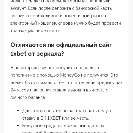
можно тем же способом, которым вы пополняли
аккаунт. Если после депозита с банковской карты
возникла необходимости вывести выигрыш на
электронный кошелек, сперва нужно будет провести
транзакцию через него.
Отличается ли официальный сайт
1xbet от зеркала?
В некоторых случаях получить подарок за
пополнение с помощью MoneyGo не получится. Это
может быть связано с тем, что в течение предыдущих
24 часов поклонник ставок выводил выигрыш с
личного баланса.
Для этого достаточно застраховать целую
ставку в БК 1ХБЕТ или ее часть.
Бонусные средства можно выводить на