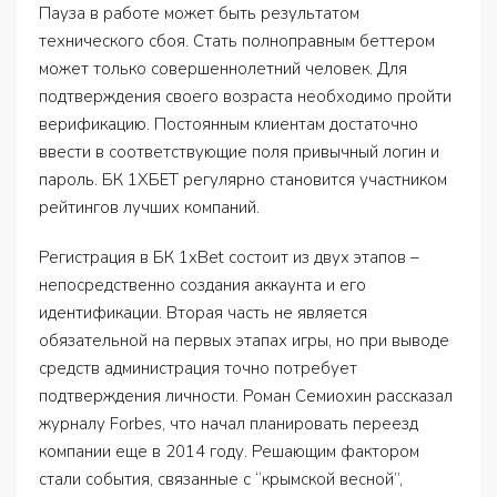
Пауза в работе может быть результатом
технического сбоя. Стать полноправным беттером
может только совершеннолетний человек. Для
подтверждения своего возраста необходимо пройти
верификацию. Постоянным клиентам достаточно
ввести в соответствующие поля привычный логин и
пароль. БК 1ХБЕТ регулярно становится участником
рейтингов лучших компаний.
Регистрация в БК 1xBet состоит из двух этапов –
непосредственно создания аккаунта и его
идентификации. Вторая часть не является
обязательной на первых этапах игры, но при выводе
средств администрация точно потребует
подтверждения личности. Роман Семиохин рассказал
журналу Forbes, что начал планировать переезд
компании еще в 2014 году. Решающим фактором
стали события, связанные с “крымской весной”,