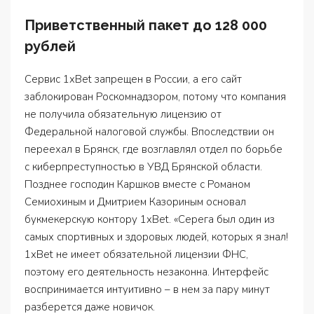
Приветственный пакет до 128 000
рублей
Сервис 1xBet запрещен в России, а его сайт
заблокирован Роскомнадзором, потому что компания
не получила обязательную лицензию от
Федеральной налоговой службы. Впоследствии он
переехал в Брянск, где возглавлял отдел по борьбе
с киберпреступностью в УВД Брянской области.
Позднее господин Каршков вместе с Романом
Семиохиным и Дмитрием Казориным основал
букмекерскую контору 1xBet. «Серега был один из
самых спортивных и здоровых людей, которых я знал!
1xBet не имеет обязательной лицензии ФНС,
поэтому его деятельность незаконна. Интерфейс
воспринимается интуитивно – в нем за пару минут
разберется даже новичок.