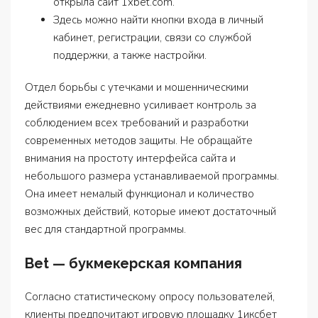
открыла сайт 1xbet.com.
Здесь можно найти кнопки входа в личный
кабинет, регистрации, связи со службой
поддержки, а также настройки.
Отдел борьбы с утечками и мошенническими
действиями ежедневно усиливает контроль за
соблюдением всех требований и разработки
современных методов защиты. Не обращайте
внимания на простоту интерфейса сайта и
небольшого размера устанавливаемой программы.
Она имеет немалый функционал и количество
возможных действий, которые имеют достаточный
вес для стандартной программы.
Bet — букмекерская компания
Согласно статистическому опросу пользователей,
клиенты предпочитают игровую площадку 1иксбет