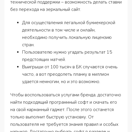
технической поддержки – возможность делать ставки
без перехода на зеркальный сайт.
Для осуществления легальной букмекерской
деятельности в том числе и онлайн,
необходимо получить локальную лицензию
стран.
Пользователю нужно угадать результат 15
предстоящих матчей.
Выигрыши от 100 тысяч в БК случаются очень
часто, а вот преодолеть планку в миллион
удается немногим, но и это возможно.
Чтобы воспользоваться услугами бренда, достаточно
найти подходящий программный софт и скачать его
на свой карманный гаджет. После этого останется
только выполнит быструю установку. От
пользователя не требуется знания правил и особых
навыков. Достаточно выбрать софт в разделе и