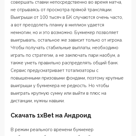
совершать ставки непосредственно во время матча,
не отрываясь от просмотра прямой трансляции.
Выигрыши от 100 тысяч в БК случаются очень часто,
а вот преодолеть планку в миллион удается
немногим, но и это возможно. Букмекер позволяет
выигрывать, остальное же зависит только от игрока.
Чтобы получать стабильные выплаты, необходимо
играть по стратегии, а не заключать пари наобум, а
также уметь правильно распределять общий банк.
Сервис предусматривает тотализаторы с
повышенными призовыми фондами, поэтому крупные
выигрыши у букмекера не редкость. Но чтобы
выиграть крупную сумму или выйти в плюс на
дистанции, нужны навыки.
Скачать 1xBet на Андроид
В режим реального времени букмекер