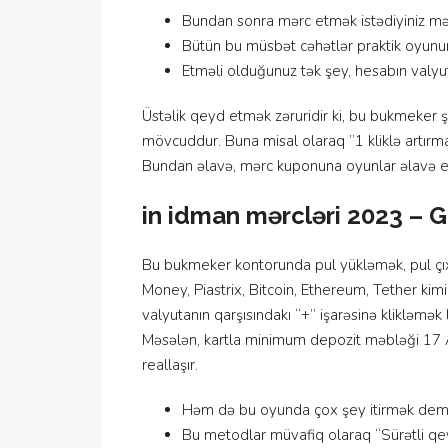
Bundan sonra mərc etmək istədiyiniz məb
Bütün bu müsbət cəhətlər praktik oyunun
Etməli olduğunuz tək şey, hesabın valyut
Üstəlik qeyd etmək zəruridir ki, bu bukmeker şi
mövcuddur. Buna misal olaraq ”1 kliklə artırmaq
Bundan əlavə, mərc kuponuna oyunlar əlavə etm
in idman mərcləri 2023 – G
Bu bukmeker kontorunda pul yükləmək, pul çı
Money, Piastrix, Bitcoin, Ethereum, Tether ki
valyutanın qarşısındakı “+” işarəsinə klikləm
Məsələn, kartla minimum depozit məbləği 17 A
reallaşır.
Həm də bu oyunda çox şey itirmək demə
Bu metodlar müvafiq olaraq “Sürətli qey