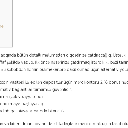
me
aqqında bütün detallı məlumatları diqqətinizə çatdıracağıq. Üstəli
af şəkildə yazılıb. İlk öncə nəzərinizə çatdırmaq istərdik ki, bəzi 
 Bu səbəbdən həmin bukmekerlərə daxil olmaq üçün alternativ yollard
tcoin vasitəsi ilə edilən depozitlər üçün mərc kontoru 2 % bonus həd
ernativ bağlantılar tamamilə güvənlidir.
aima işlək vəziyyətdədir.
un endirməyə başlayacaq.
ıb qalibiyyət əldə edə bilərsiniz.
 və kiber idman növləri də istifadəçilərə mərc etmək üçün təklif olun