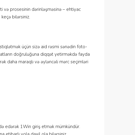
i və prosesinin dərinləşməsinə – ehtiyac
eçə bilərsiniz.
əstiqlətmək üçün sizə aid rəsmi sənədin foto-
atların doğruluğuna diqqət yetirməkdə fayda
rək daha maraqlı və əyləncəli mərc seçimləri
fadə edərək 1Win giriş etmək mümkündür.
etibarlı yola daxil ola bilərsiniz.