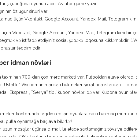
xtarış çubuğuna oyunun adını Aviator game yazın.
ının öz uğur sirləri var.
amaq üçün Vkontakt, Google Account, Yandex, Mail, Telegram kimi 
çün Vkontakt, Google Account, Yandex, Mail, Telegram kimi bir ço
seçmək və istifadə etdiyiniz sosial şəbəkə loqosuna klikləməkdir. 1
onuslar təqdim edir.
ber idman növləri
n təxminən 700-dən çox mərc marketi var. Futboldan əlavə olaraq, 
r. Üstəlik 1Win idman mərcləri bukmeker şirkətində istənilən – idm
ada “Ekspress”, “Seriya” tipli kupon növləri də var. Kupona oyun ə
meker kontorunda təqdim edilən oyunlara canlı baxmaq mümkün de
eal pulla oynamağa başlaya bilərlər!
lan uzun mesajlar üçünsə e-mail ilə əlaqə saxlamağınız tövsiyə edilənd
a da, iOS cihazların brauzeri vasitəsi ilə bukmeker kontorunu rahat