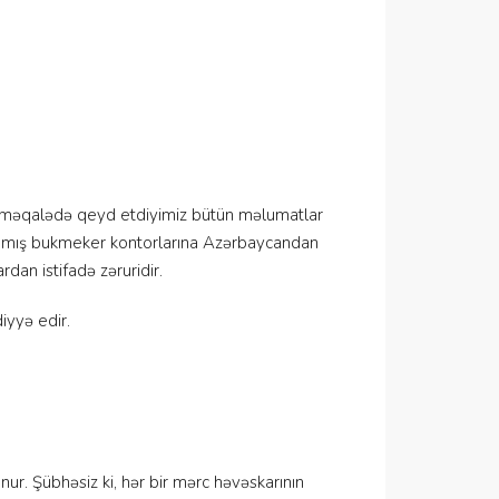
k, məqalədə qeyd etdiyimiz bütün məlumatlar
tanınmış bukmeker kontorlarına Azərbaycandan
an istifadə zəruridir.
iyyə edir.
ur. Şübhəsiz ki, hər bir mərc həvəskarının