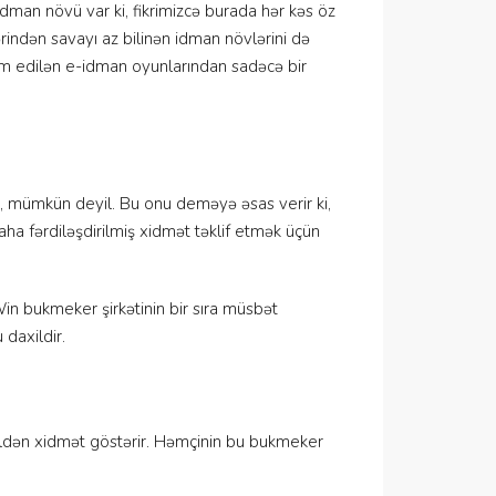
man növü var ki, fikrimizcə burada hər kəs öz
ndən savayı az bilinən idman növlərini də
im edilən e-idman oyunlarından sadəcə bir
i, mümkün deyil. Bu onu deməyə əsas verir ki,
a fərdiləşdirilmiş xidmət təklif etmək üçün
Win bukmeker şirkətinin bir sıra müsbət
daxildir.
ildən xidmət göstərir. Həmçinin bu bukmeker