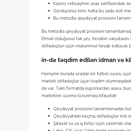
Kazino vebsaytının əsas səhifəsindəki a
Gördüyünüz kimi, hətta bu sadə slot maşın
Bu metodla qeydiyyat prosesini tamaml
Bu metodla qeydiyyat prosesini tamamlamaq ü
Etməli olduğunuz tək şey, hesabın valyutasını 
istifadəçiləri üçün mükəmməl hesab ediləcək b
in-də təqdim edilən idman və ki
Həmçinin burada sıradan bir futbol oyunu üçü
marketi istifadəçilər üçün təqdim olunmaqdadı
da var. Təkli formatda kuponlardan əlavə, bur
marketinin üzərinə toxunmaq kifayətdir.
Qeydiyyat prosesini tamamlamadan buk
Qeydiyyatdan keçmiş istifadəçilər indi r
Şikayət və ya iş birliyi üçün yazılmalı o
Lakin, iOS üçün 1Win mobil proqram olmas