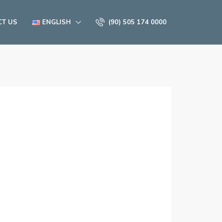
CT US
ENGLISH
(90) 505 174 0000