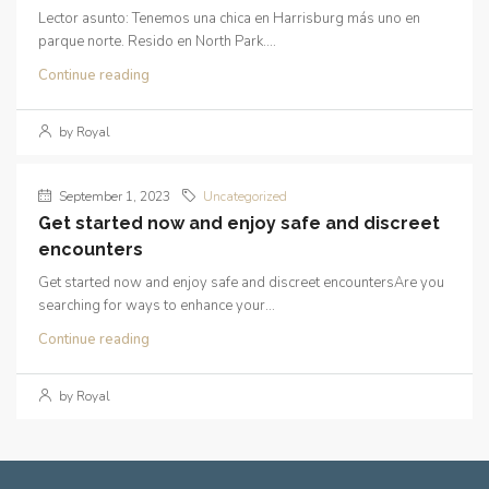
Lector asunto: Tenemos una chica en Harrisburg más uno en
parque norte. Resido en North Park....
Continue reading
by Royal
September 1, 2023
Uncategorized
Get started now and enjoy safe and discreet
encounters
Get started now and enjoy safe and discreet encountersAre you
searching for ways to enhance your...
Continue reading
by Royal