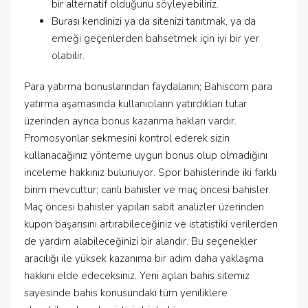
bir alternatif olduğunu söyleyebiliriz.
Burası kendinizi ya da sitenizi tanıtmak, ya da
emeği geçenlerden bahsetmek için iyi bir yer
olabilir.
Para yatırma bonuslarından faydalanın; Bahiscom para
yatırma aşamasında kullanıcıların yatırdıkları tutar
üzerinden ayrıca bonus kazanma hakları vardır.
Promosyonlar sekmesini kontrol ederek sizin
kullanacağınız yönteme uygun bonus olup olmadığını
inceleme hakkınız bulunuyor. Spor bahislerinde iki farklı
birim mevcuttur; canlı bahisler ve maç öncesi bahisler.
Maç öncesi bahisler yapılan sabit analizler üzerinden
kupon başarısını artırabileceğiniz ve istatistiki verilerden
de yardım alabileceğinizi bir alandır. Bu seçenekler
aracılığı ile yüksek kazanıma bir adım daha yaklaşma
hakkını elde edeceksiniz. Yeni açılan bahis sitemiz
sayesinde bahis konusundaki tüm yeniliklere