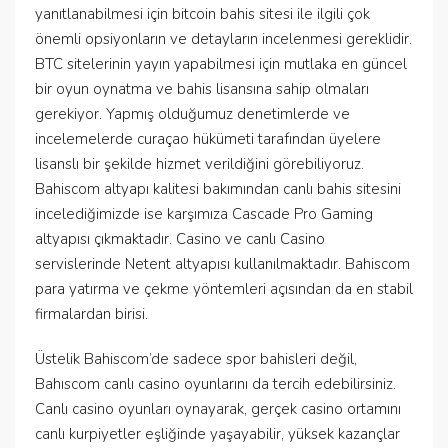
yanıtlanabilmesi için bitcoin bahis sitesi ile ilgili çok
önemli opsiyonların ve detayların incelenmesi gereklidir.
BTC sitelerinin yayın yapabilmesi için mutlaka en güncel
bir oyun oynatma ve bahis lisansına sahip olmaları
gerekiyor. Yapmış olduğumuz denetimlerde ve
incelemelerde curaçao hükümeti tarafından üyelere
lisanslı bir şekilde hizmet verildiğini görebiliyoruz.
Bahiscom altyapı kalitesi bakımından canlı bahis sitesini
incelediğimizde ise karşımıza Cascade Pro Gaming
altyapısı çıkmaktadır. Casino ve canlı Casino
servislerinde Netent altyapısı kullanılmaktadır. Bahiscom
para yatırma ve çekme yöntemleri açısından da en stabil
firmalardan birisi.
Üstelik Bahiscom’de sadece spor bahisleri değil,
Bahıscom canlı casino oyunlarını da tercih edebilirsiniz.
Canlı casino oyunları oynayarak, gerçek casino ortamını
canlı kurpiyetler eşliğinde yaşayabilir, yüksek kazançlar