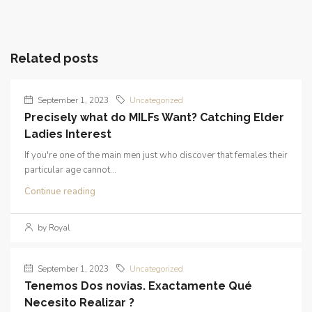
Related posts
September 1, 2023
Uncategorized
Precisely what do MILFs Want? Catching Elder
Ladies Interest
If you're one of the main men just who discover that females their
particular age cannot...
Continue reading
by Royal
September 1, 2023
Uncategorized
Tenemos Dos novias. Exactamente Qué
Necesito Realizar ?