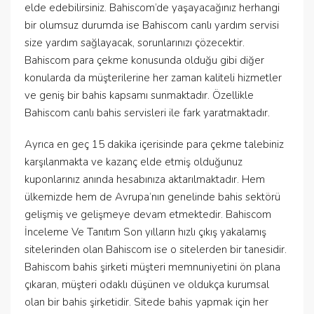
elde edebilirsiniz. Bahiscom’de yaşayacağınız herhangi
bir olumsuz durumda ise Bahiscom canlı yardım servisi
size yardım sağlayacak, sorunlarınızı çözecektir.
Bahiscom para çekme konusunda olduğu gibi diğer
konularda da müşterilerine her zaman kaliteli hizmetler
ve geniş bir bahis kapsamı sunmaktadır. Özellikle
Bahiscom canlı bahis servisleri ile fark yaratmaktadır.
Ayrıca en geç 15 dakika içerisinde para çekme talebiniz
karşılanmakta ve kazanç elde etmiş olduğunuz
kuponlarınız anında hesabınıza aktarılmaktadır. Hem
ülkemizde hem de Avrupa’nın genelinde bahis sektörü
gelişmiş ve gelişmeye devam etmektedir. Bahiscom
İnceleme Ve Tanıtım Son yılların hızlı çıkış yakalamış
sitelerinden olan Bahiscom ise o sitelerden bir tanesidir.
Bahiscom bahis şirketi müşteri memnuniyetini ön plana
çıkaran, müşteri odaklı düşünen ve oldukça kurumsal
olan bir bahis şirketidir. Sitede bahis yapmak için her